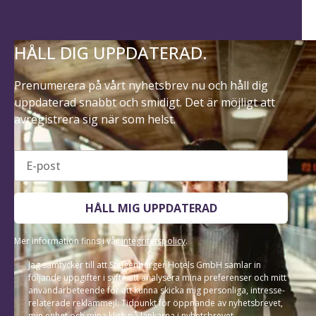
HÅLL DIG UPPDATERAD.
Prenumerera på vårt nyhetsbrev nu och håll dig
uppdaterad snabbt och smidigt. Det är möjligt att
avregistrera sig när som helst.
E-post
HÅLL MIG UPPDATERAD
Mer information finns i vår
integritetspolicy
.
Jag samtycker till att Steigenberger Hotels GmbH samlar in
följande uppgifter i syfte att analysera mina preferenser och mitt
användarbeteende för att kunna skicka mig personliga, intresse-
relaterade reklammejl: Tidpunkt för öppnande av nyhetsbrevet,
min enhet och mina klick på länkarna i nyhetsbrevet.