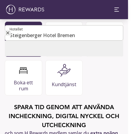
Hotellet
Hotellet
VANLIGA
Bli medlem
Gästguide
FRÅGOR
Boka ett
Kundtjänst
rum
SPARA TID GENOM ATT ANVÄNDA
INCHECKNING, DIGITAL NYCKEL OCH
UTCHECKNING
och som H Rewards medlem samlar du
extra poäng