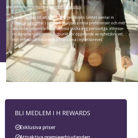
Mer information finns i vår
integritetspolicy
.
Jag samtycker till att Steigenberger Hotels GmbH samlar in
följande uppgifter i syfte att analysera mina preferenser och mitt
användarbeteende för att kunna skicka mig personliga, intresse-
relaterade reklammejl: Tidpunkt för öppnande av nyhetsbrevet,
min enhet och mina klick på länkarna i nyhetsbrevet.
BLI MEDLEM I H REWARDS
Exklusiva priser
Attraktiva premieerbjudanden