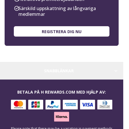
Särskild uppskattning av långvariga
medlemmar
REGISTRERA DIG NU
SNABBLÄNKAR
BETALA PÅ H REWARDS.COM MED HJÄLP AV:
Please note that there may be a variation in payment methods