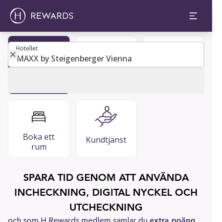
Hotellet
Hotellet
VANLIGA
Bli medlem
Gästguide
FRÅGOR
Boka ett
Kundtjänst
rum
SPARA TID GENOM ATT ANVÄNDA
INCHECKNING, DIGITAL NYCKEL OCH
UTCHECKNING
och som H Rewards medlem samlar du
extra poäng