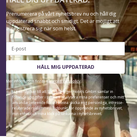
Prenumerera på vårt nyhetsbrev nu och håll dig
uppdaterad snabbt och smidigt. Det är möjligt att
avregistrera sig när som helst.
E-post
HÅLL MIG UPPDATERAD
Mer information finns i vår
integritetspolicy
.
Jag samtycker till att Steigenberger Hotels GmbH samlar in
följande uppgifter i syfte att analysera mina preferenser och mitt
användarbeteende för att kunna skicka mig personliga, intresse-
relaterade reklammejl: Tidpunkt för öppnande av nyhetsbrevet,
min enhet och mina klick på länkarna i nyhetsbrevet.