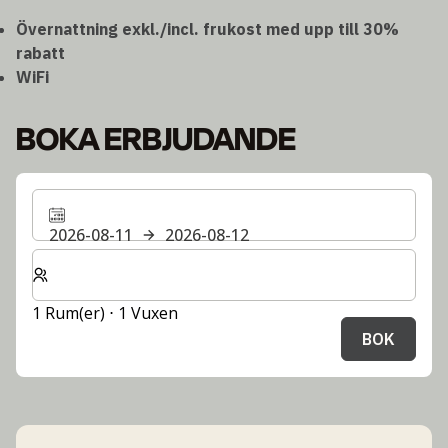
Övernattning exkl./incl. frukost med upp till 30%
rabatt
WiFi
BOKA ERBJUDANDE
2026-08-11
2026-08-12
Välj antal rum och gäster för din vistelse
1 Rum(er) ⋅ 1 Vuxen
BOK