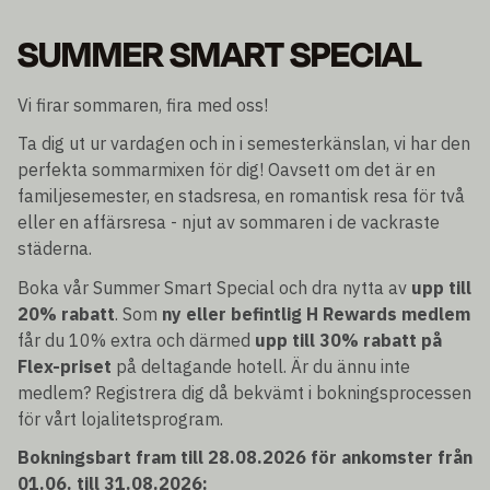
SUMMER SMART SPECIAL
Vi firar sommaren, fira med oss!
Ta dig ut ur vardagen och in i semesterkänslan, vi har den
perfekta sommarmixen för dig! Oavsett om det är en
familjesemester, en stadsresa, en romantisk resa för två
eller en affärsresa - njut av sommaren i de vackraste
städerna.
Boka vår Summer Smart Special och dra nytta av
upp till
20% rabatt
. Som
ny eller befintlig H Rewards medlem
får du 10% extra och därmed
upp till 30% rabatt på
Flex-priset
på deltagande hotell. Är du ännu inte
medlem? Registrera dig då bekvämt i bokningsprocessen
för vårt lojalitetsprogram.
Bokningsbart fram till 28.08.2026 för ankomster från
01.06. till 31.08.2026: