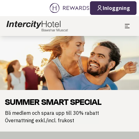
Inloggning
Bild 1 av 1
SUMMER SMART SPECIAL
Bli medlem och spara upp till 30% rabatt
Övernattning exkl./incl. frukost