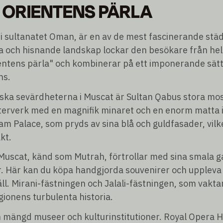
 ORIENTENS PÄRLA
i sultanatet Oman, är en av de mest fascinerande städ
ria och hisnande landskap lockar den besökare från he
ientens pärla" och kombinerar på ett imponerande sätt
ns.
iska sevärdheterna i Muscat är Sultan Qabus stora mos
terverk med en magnifik minaret och en enorm matta 
m Palace, som pryds av sina blå och guldfasader, vilk
kt.
uscat, känd som Mutrah, förtrollar med sina smala g
er. Här kan du köpa handgjorda souvenirer och uppleva
åll. Mirani-fästningen och Jalali-fästningen, som vak
ionens turbulenta historia.
 mängd museer och kulturinstitutioner. Royal Opera 