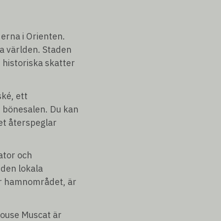
erna i Orienten.
la världen. Staden
 historiska skatter
ké, ett
i bönesalen. Du kan
et återspeglar
ator och
 den lokala
tar hamnområdet, är
House Muscat är