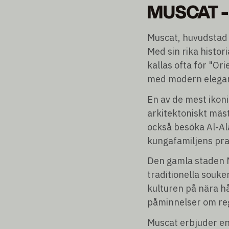
MUSCAT -
Muscat, huvudstad 
Med sin rika histo
kallas ofta för "Or
med modern elega
En av de mest ikon
arkitektoniskt mäs
också besöka Al-Ala
kungafamiljens pra
Den gamla staden M
traditionella souk
kulturen på nära h
påminnelser om reg
Muscat erbjuder en