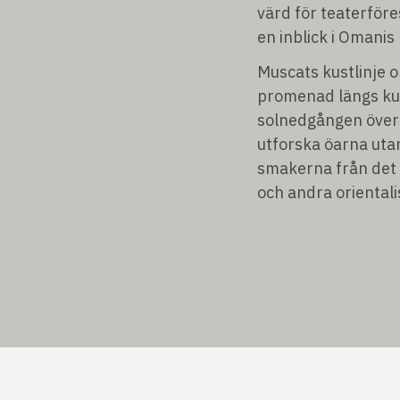
värd för teaterföre
en inblick i Omanis 
Muscats kustlinje 
promenad längs kus
solnedgången över 
utforska öarna uta
smakerna från det 
och andra orientali