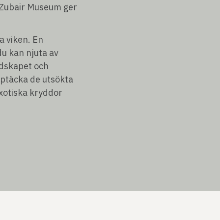
l Zubair Museum ger
a viken. En
u kan njuta av
ndskapet och
ptäcka de utsökta
xotiska kryddor