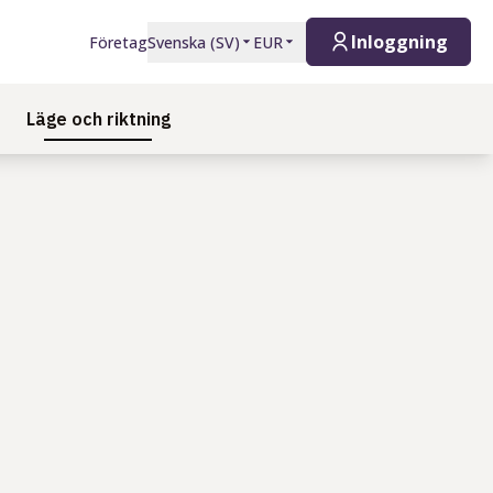
Inloggning
Företag
Svenska
(
SV
)
EUR
Läge och riktning