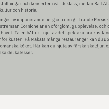
ställningar och konserter i världsklass, medan Bait A
kultur och historia.
omges av imponerande berg och den glittrande Persisk
tremsan Corniche är en oförglömlig upplevelse, och d
havet. Ta en båttur - njut av det spektakulära kustla
nför kusten. På Makats många restauranger kan du up
omanska köket. Här kan du njuta av färska skaldjur, e
ska delikatesser.