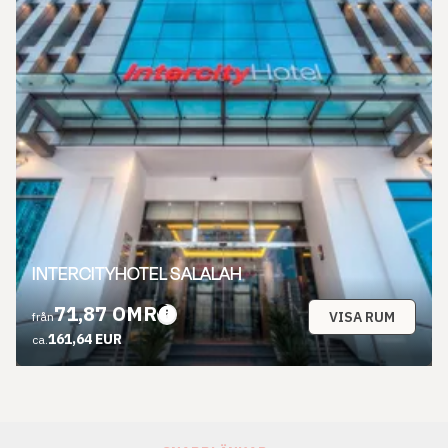
INTERCITYHOTEL SALALAH
71,87 OMR
VISA RUM
från
161,64 EUR
ca.