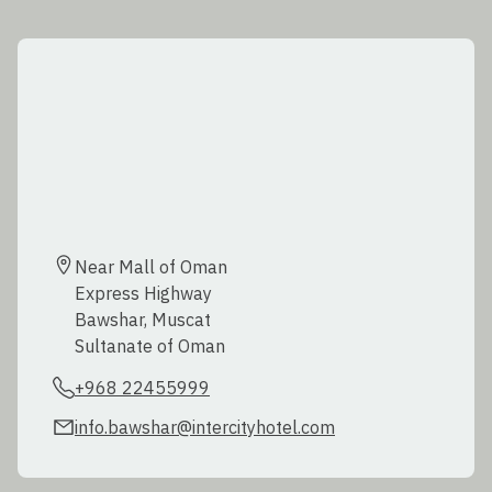
Near Mall of Oman  

Express Highway   

Bawshar, Muscat  

Sultanate of Oman
+968 22455999
info.bawshar@intercityhotel.com