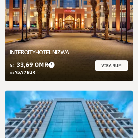
INTERCITYHOTEL NIZWA
33,69 OMR
VISA RUM
från
75,77 EUR
ca.