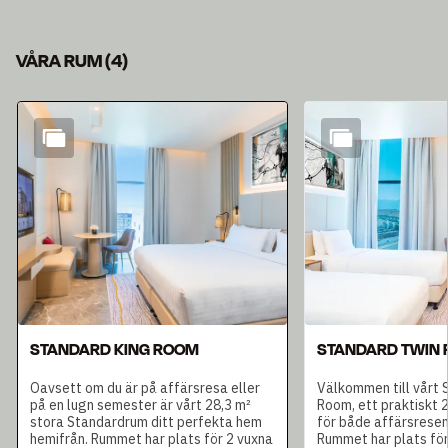
VÅRA RUM
(
4
)
Bild 1 av 4
STANDARD KING ROOM
STANDARD TWIN
Oavsett om du är på affärsresa eller
Välkommen till vårt 
på en lugn semester är vårt 28,3 m²
Room, ett praktiskt 
stora Standardrum ditt perfekta hem
för både affärsresenä
hemifrån. Rummet har plats för 2 vuxna
Rummet har plats för