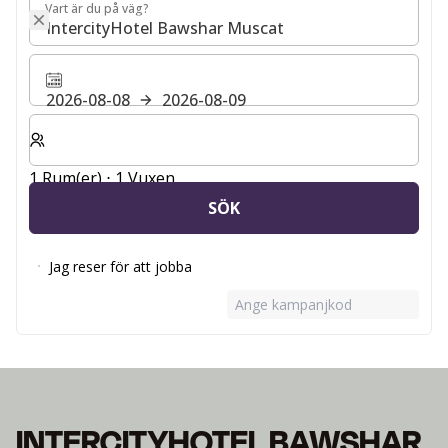
Vart är du på väg?
Vart är du på väg?
2026-08-08
2026-08-09
Välj antal rum och gäster för din vistelse
1 Rum(er) ⋅ 1 Vuxen
SÖK
Jag reser för att jobba
Ange kampanjkod
INTERCITYHOTEL BAWSHAR