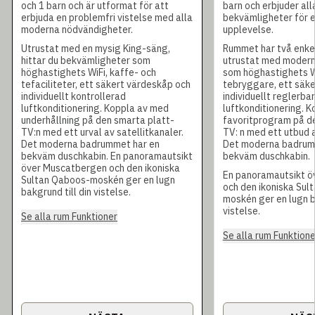
och 1 barn och är utformat för att
barn och erbjuder al
erbjuda en problemfri vistelse med alla
bekvämligheter för e
moderna nödvändigheter.
upplevelse.
Utrustat med en mysig King-säng,
Rummet har två enke
hittar du bekvämligheter som
utrustat med moder
höghastighets WiFi, kaffe- och
som höghastighets Wi
tefaciliteter, ett säkert värdeskåp och
tebryggare, ett säk
individuellt kontrollerad
individuellt reglerbar
luftkonditionering. Koppla av med
luftkonditionering. 
underhållning på den smarta platt-
favoritprogram på d
TV:n med ett urval av satellitkanaler.
TV: n med ett utbud a
Det moderna badrummet har en
Det moderna badrum
bekväm duschkabin. En panoramautsikt
bekväm duschkabin.
över Muscatbergen och den ikoniska
En panoramautsikt 
Sultan Qaboos-moskén ger en lugn
och den ikoniska Sul
bakgrund till din vistelse.
moskén ger en lugn ba
vistelse.
Se alla rum Funktioner
Se alla rum Funktione