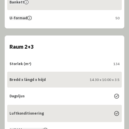
Bankett
U-formad
50
Raum 2+3
Storlek (m²)
134
Bredd x längd x höjd
14.30 x 10.00 x 3.5
Dagsljus
Luftkonditionering