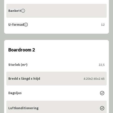
Bankett
U-formad
12
Boardroom 2
Storlek (m²)
22,5
Bredd x längd x höjd
4.20x2.65x2.65
Dagsljus
Luftkonditionering