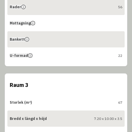
Rader
56
Mottagning
Bankett
U-formad
22
Raum 3
Storlek (m²)
67
Bredd x längd x höjd
7.20 x 10.00 x 3.5