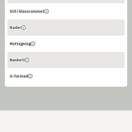
Stil i klassrummet
Rader
Mottagning
Bankett
U-formad