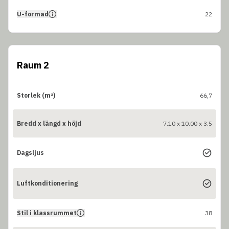
U-formad
22
Raum 2
Storlek (m²)
66,7
Bredd x längd x höjd
7.10 x 10.00 x 3.5
Dagsljus
Luftkonditionering
Stil i klassrummet
38