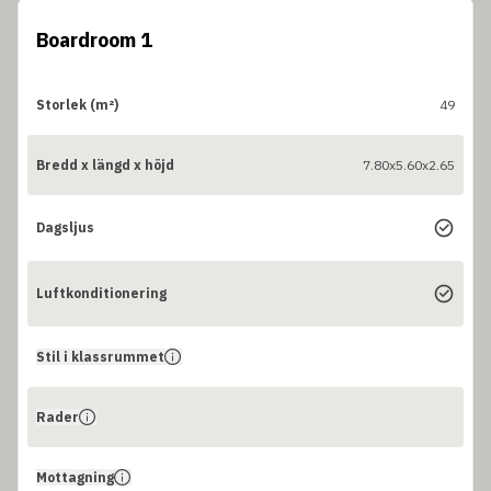
Boardroom 1
Storlek (m²)
49
Bredd x längd x höjd
7.80x5.60x2.65
Dagsljus
Luftkonditionering
Stil i klassrummet
Rader
Mottagning