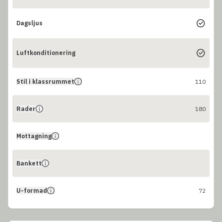
Dagsljus
Luftkonditionering
Stil i klassrummet
110
Rader
180
Mottagning
Bankett
U-formad
72