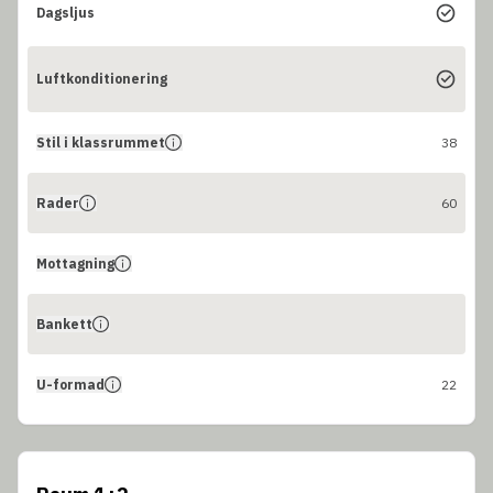
Dagsljus
Luftkonditionering
Stil i klassrummet
38
Rader
60
Mottagning
Bankett
U-formad
22