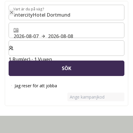
Vart är du på väg?
Vart är du på väg?
2026-08-07
2026-08-08
Välj antal rum och gäster för din vistelse
1 Rum(er) ⋅ 1 Vuxen
SÖK
Jag reser för att jobba
Ange kampanjkod