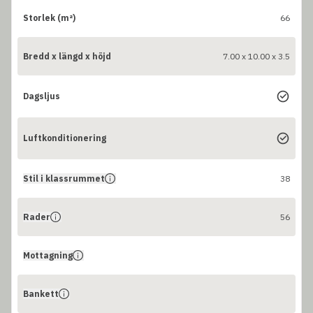
Storlek (m²)
66
Bredd x längd x höjd
7.00 x 10.00 x 3.5
Dagsljus
Luftkonditionering
Stil i klassrummet
38
Rader
56
Mottagning
Bankett