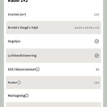
Raum 1+2
Storlek (m²)
133
Bredd x längd x höjd
14.10 x 10.00 x 3.5
Dagsljus
Luftkonditionering
Stil i klassrummet
80
Rader
120
Mottagning