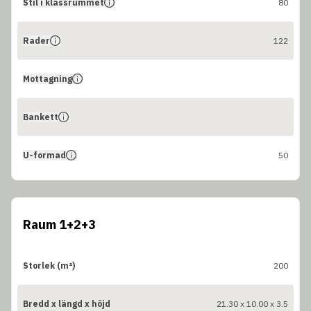
Stil i klassrummet
80
Rader
122
Mottagning
Bankett
U-formad
50
Raum 1+2+3
Storlek (m²)
200
Bredd x längd x höjd
21.30 x 10.00 x 3.5