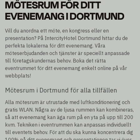
MÖTESRUM FÖR DITT
EVENEMANG I DORTMUND
Vill du anordna ett möte, en kongress eller en
presentation? På IntercityHotel Dortmund hittar du de
perfekta lokalerna för ditt evenemang. Våra
möteserbjudanden och tjänster är speciellt anpassade
till företagskundernas behov. Boka det rätta
eventrummet för ditt evenemang enkelt online på vår
webbplats!
Mötesrum i Dortmund för alla tillfällen
Alla mötesrum är utrustade med luftkonditionering och
gratis WLAN. Några av de ljusa rummen kan kombineras,
så att evenemang kan äga rum på en yta på upp till 200
kvm. Tekniken i eventrummen kan anpassas individuellt
till eventets behov. För att du ska kunna koncentrera dig
100% på ditt evenemang och presentationen tar vi över