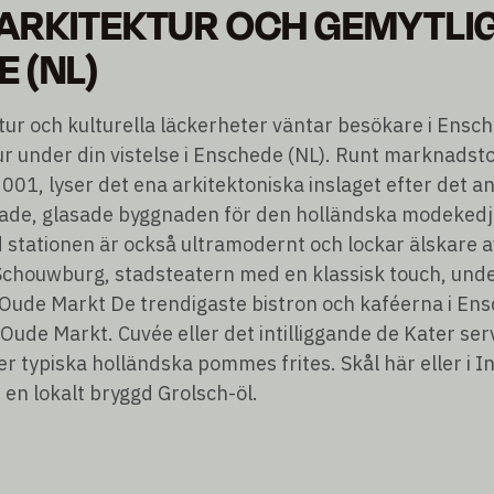
RKITEKTUR OCH GEMYTLIG
 (NL)
ur och kulturella läckerheter väntar besökare i Ensc
ur under din vistelse i Enschede (NL). Runt marknadst
01, lyser det ena arkitektoniska inslaget efter det an
ade, glasade byggnaden för den holländska modekedj
stationen är också ultramodernt och lockar älskare av
chouwburg, stadsteatern med en klassisk touch, unde
 Oude Markt De trendigaste bistron och kaféerna i En
Oude Markt. Cuvée eller det intilliggande de Kater ser
r typiska holländska pommes frites. Skål här eller i I
en lokalt bryggd Grolsch-öl.