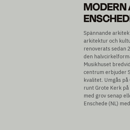
MODERN A
ENSCHEDE
Spännande arkitekt
arkitektur och kult
renoverats sedan 20
den halvcirkelform
Musikhuset bredvid 
centrum erbjuder S
kvalitet. Umgås på
runt Grote Kerk på 
med grov senap elle
Enschede (NL) med 