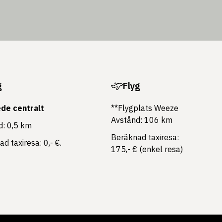
g
Flyg
de centralt
**Flygplats Weeze
Avstånd: 106 km
d: 0,5 km
Beräknad taxiresa:
d taxiresa: 0,- €.
175,- € (enkel resa)