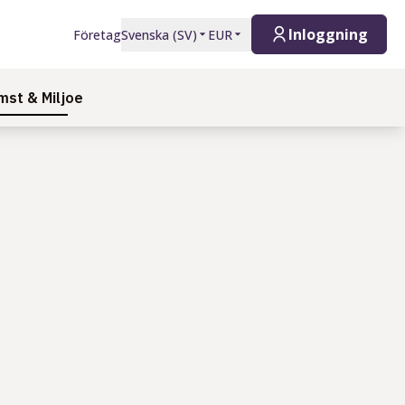
Inloggning
Företag
Svenska
(
SV
)
EUR
st & Miljoe