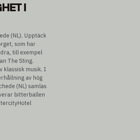
HET I
hede (NL). Upptäck
orget, som har
dra, till exempel
an The Sting.
 klassisk musik. I
rhållning av hög
schede (NL) samlas
verar bitterballen
ntercityHotel