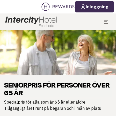
Inloggning
Bild 1 av 1
SENIORPRIS FÖR PERSONER ÖVER
65 ÅR
Specialpris för alla som är 65 år eller äldre
Tillgängligt året runt på begäran och i mån av plats