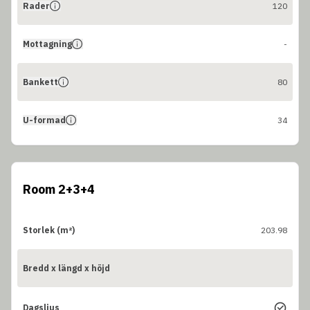
Rader
120
Mottagning
-
Bankett
80
U-formad
34
Room 2+3+4
Storlek (m²)
203.98
Bredd x längd x höjd
Dagsljus