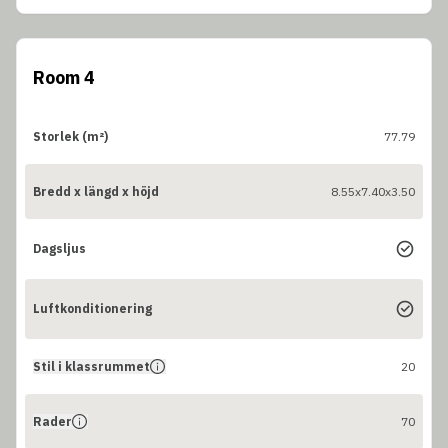
Room 4
Storlek (m²)
77.79
Bredd x längd x höjd
8.55x7.40x3.50
Dagsljus
Luftkonditionering
Stil i klassrummet
20
Rader
70