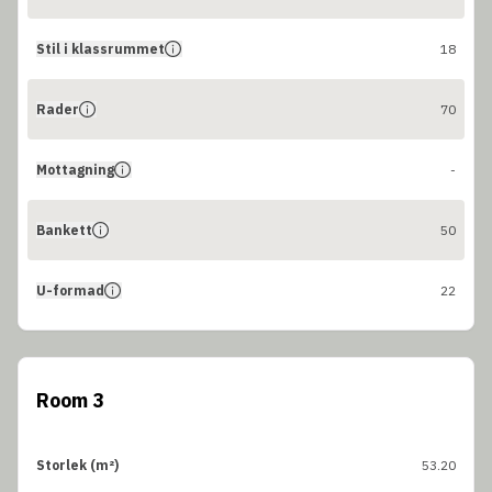
Stil i klassrummet
18
Rader
70
Mottagning
-
Bankett
50
U-formad
22
Room 3
Storlek (m²)
53.20