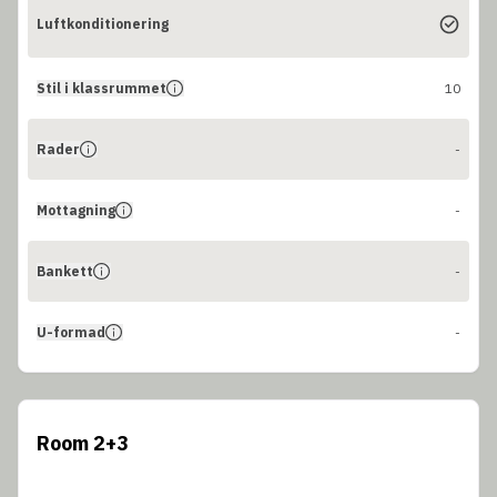
Luftkonditionering
Stil i klassrummet
10
Rader
-
Mottagning
-
Bankett
-
U-formad
-
Room 2+3