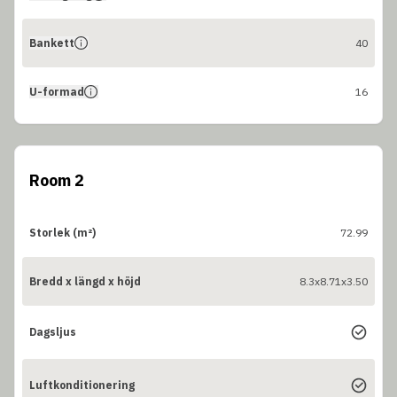
Bankett
40
U-formad
16
Room 2
Storlek (m²)
72.99
Bredd x längd x höjd
8.3x8.71x3.50
Dagsljus
Luftkonditionering