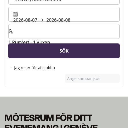
2026-08-07
2026-08-08
Välj antal rum och gäster för din vistelse
1 Rum(er) ⋅ 1 Vuxen
SÖK
Jag reser för att jobba
Ange kampanjkod
MÖTESRUM FÖR DITT