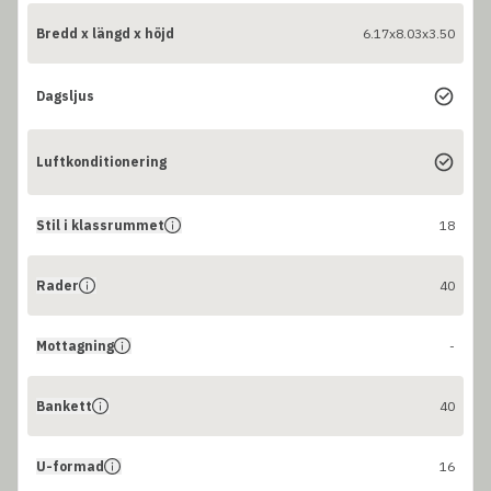
Bredd x längd x höjd
6.17x8.03x3.50
Dagsljus
Luftkonditionering
Stil i klassrummet
18
Rader
40
Mottagning
-
Bankett
40
U-formad
16