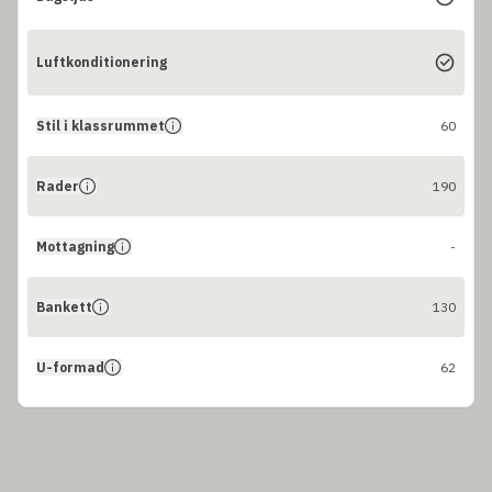
Luftkonditionering
Stil i klassrummet
60
Rader
190
Mottagning
-
Bankett
130
U-formad
62