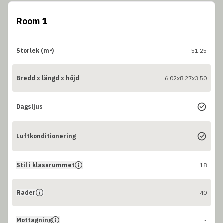
Room 1
Storlek (m²)
51.25
Bredd x längd x höjd
6.02x8.27x3.50
Dagsljus
Luftkonditionering
Stil i klassrummet
18
Rader
40
Mottagning
-