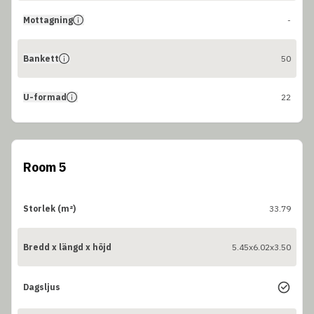
Mottagning
-
Bankett
50
U-formad
22
Room 5
Storlek (m²)
33.79
Bredd x längd x höjd
5.45x6.02x3.50
Dagsljus