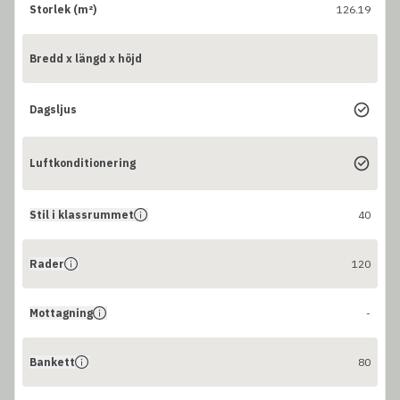
Storlek (m²)
126.19
Bredd x längd x höjd
Dagsljus
Luftkonditionering
Stil i klassrummet
40
Rader
120
Mottagning
-
Bankett
80