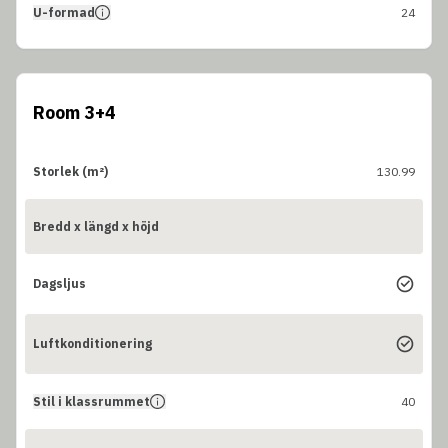
U-formad
24
Room 3+4
Storlek (m²)
130.99
Bredd x längd x höjd
Dagsljus
Luftkonditionering
Stil i klassrummet
40