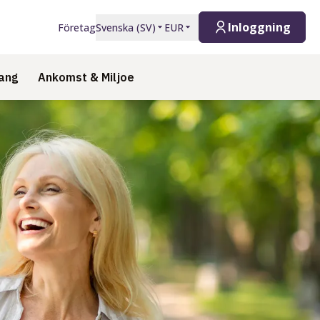
Inloggning
Företag
Svenska
(
SV
)
EUR
ang
Ankomst & Miljoe