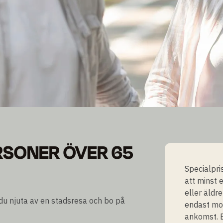
ERSONER ÖVER 65 ÅR
RSONER ÖVER 65
Specialpri
att minst 
eller äldr
du njuta av en stadsresa och bo på
endast mot
ankomst. E