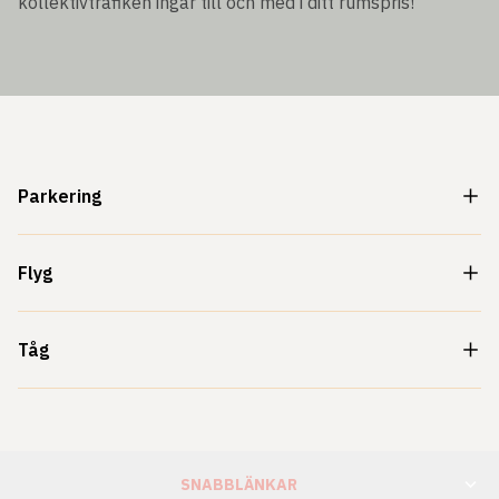
kollektivtrafiken ingår till och med i ditt rumspris!
Parkering
Flyg
Tåg
SNABBLÄNKAR