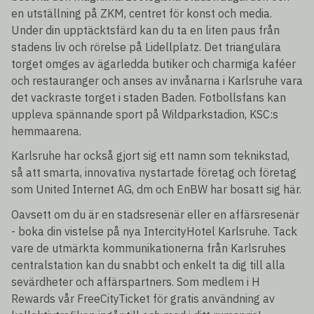
en utställning på ZKM, centret för konst och media.
Under din upptäcktsfärd kan du ta en liten paus från
stadens liv och rörelse på Lidellplatz. Det triangulära
torget omges av ägarledda butiker och charmiga kaféer
och restauranger och anses av invånarna i Karlsruhe vara
det vackraste torget i staden Baden. Fotbollsfans kan
uppleva spännande sport på Wildparkstadion, KSC:s
hemmaarena.
Karlsruhe har också gjort sig ett namn som teknikstad,
så att smarta, innovativa nystartade företag och företag
som United Internet AG, dm och EnBW har bosatt sig här.
Oavsett om du är en stadsresenär eller en affärsresenär
- boka din vistelse på nya IntercityHotel Karlsruhe. Tack
vare de utmärkta kommunikationerna från Karlsruhes
centralstation kan du snabbt och enkelt ta dig till alla
sevärdheter och affärspartners. Som medlem i H
Rewards vår FreeCityTicket för gratis användning av