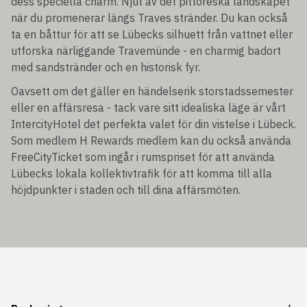
dess speciella charm. Njut av det pittoreska landskapet
när du promenerar längs Traves stränder. Du kan också
ta en båttur för att se Lübecks silhuett från vattnet eller
utforska närliggande Travemünde - en charmig badort
med sandstränder och en historisk fyr.
Oavsett om det gäller en händelserik storstadssemester
eller en affärsresa - tack vare sitt idealiska läge är vårt
IntercityHotel det perfekta valet för din vistelse i Lübeck.
Som medlem H Rewards medlem kan du också använda
FreeCityTicket som ingår i rumspriset för att använda
Lübecks lokala kollektivtrafik för att komma till alla
höjdpunkter i staden och till dina affärsmöten.