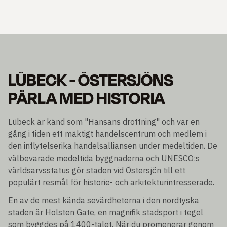
LÜBECK - ÖSTERSJÖNS
PÄRLA MED HISTORIA
Lübeck är känd som "Hansans drottning" och var en
gång i tiden ett mäktigt handelscentrum och medlem i
den inflytelserika handelsalliansen under medeltiden. De
välbevarade medeltida byggnaderna och UNESCO:s
världsarvsstatus gör staden vid Östersjön till ett
populärt resmål för historie- och arkitekturintresserade.
En av de mest kända sevärdheterna i den nordtyska
staden är Holsten Gate, en magnifik stadsport i tegel
som byggdes på 1400-talet. När du promenerar genom