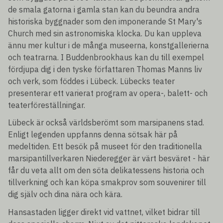
de smala gatorna i gamla stan kan du beundra andra
historiska byggnader som den imponerande St Mary's
Church med sin astronomiska klocka. Du kan uppleva
ännu mer kultur i de många museerna, konstgallerierna
och teatrarna. I Buddenbrookhaus kan du till exempel
fördjupa dig i den tyske författaren Thomas Manns liv
och verk, som föddes i Lübeck. Lübecks teater
presenterar ett varierat program av opera-, balett- och
teaterföreställningar.
Lübeck är också världsberömt som marsipanens stad.
Enligt legenden uppfanns denna sötsak här på
medeltiden. Ett besök på museet för den traditionella
marsipantillverkaren Niederegger är värt besväret - här
får du veta allt om den söta delikatessens historia och
tillverkning och kan köpa smakprov som souvenirer till
dig själv och dina nära och kära.
Hansastaden ligger direkt vid vattnet, vilket bidrar till