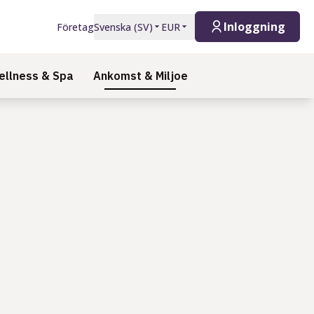
Inloggning
Företag
Svenska
(
SV
)
EUR
llness & Spa
Ankomst & Miljoe