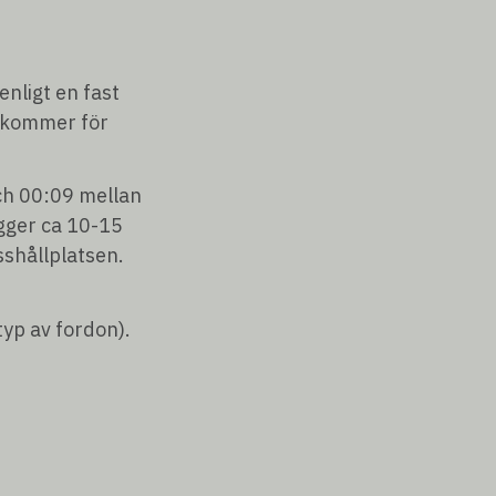
enligt en fast
illkommer för
ch 00:09 mellan
gger ca 10-15
sshållplatsen.
typ av fordon).