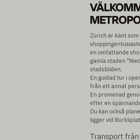
VÄLKOMME
METROPO
Zürich är känt som 
shoppingentusiaste
en omfattande shop
gamla staden "Niede
stadsbilden.
En guidad tur i ope
från ett annat pers
En promenad genom 
efter en spännande
Du kan också planer
ligger vid Bürkliplat
Transport frå