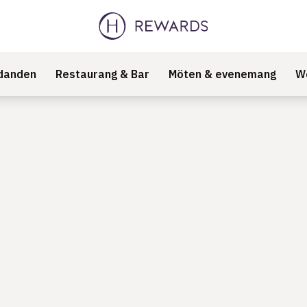
danden
Restaurang & Bar
Möten & evenemang
We