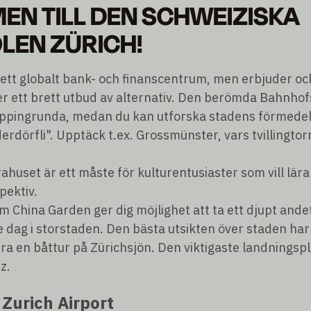
N TILL DEN SCHWEIZISKA
LEN ZÜRICH!
ett globalt bank- och finanscentrum, men erbjuder ock
r ett brett utbud av alternativ. Den berömda Bahnhofst
pingrunda, medan du kan utforska stadens förmedelti
rdörfli". Upptäck t.ex. Grossmünster, vars tvillingto
rahuset är ett måste för kulturentusiaster som vill l
pektiv.
China Garden ger dig möjlighet att ta ett djupt ande
 dag i storstaden. Den bästa utsikten över staden har
a en båttur på Zürichsjön. Den viktigaste landningspl
z.
n
Zurich Airport