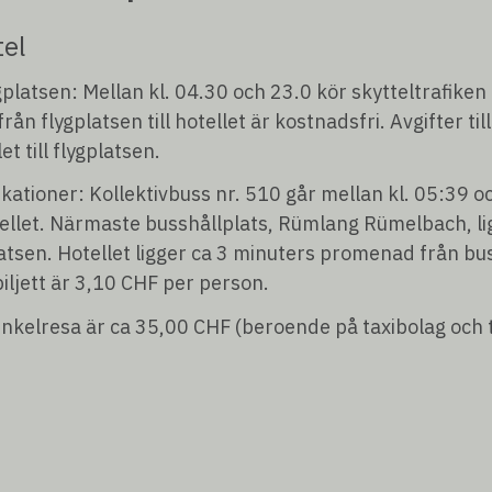
tel
lygplatsen: Mellan kl. 04.30 och 23.0 kör skytteltrafiken 
från flygplatsen till hotellet är kostnadsfri. Avgifter t
et till flygplatsen.
tioner: Kollektivbuss nr. 510 går mellan kl. 05:39 o
tellet. Närmaste busshållplats, Rümlang Rümelbach, li
atsen. Hotellet ligger ca 3 minuters promenad från bu
biljett är 3,10 CHF per person.
 enkelresa är ca 35,00 CHF (beroende på taxibolag och 