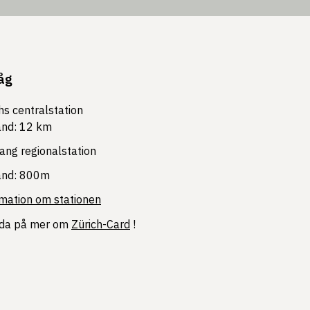
åg
hs centralstation
ånd: 12 km
ng regionalstation
ånd: 800m
mation om stationen
eda på mer om
Zürich-Card
!