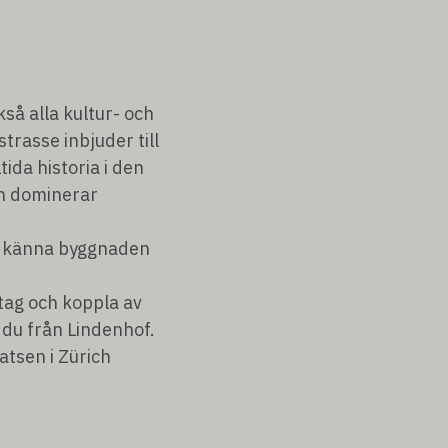
så alla kultur- och
rasse inbjuder till
da historia i den
rn dominerar
ära känna byggnaden
tag och koppla av
 du från Lindenhof.
atsen i Zürich