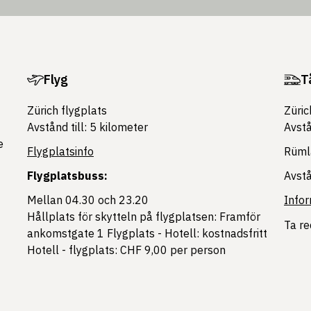
Flyg
T
Zürich flygplats
Züric
Avstånd till: 5 kilometer
Avst
e
Flygplatsinfo
Rümla
Flygplatsbuss:
Avst
Mellan 04.30 och 23.20
Infor
Hållplats för skytteln på flygplatsen: Framför
Ta r
ankomstgate 1 Flygplats - Hotell: kostnadsfritt
Hotell - flygplats: CHF 9,00 per person