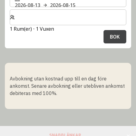
2026-08-13
2026-08-15
Välj antal rum och gäster för din vistelse
1 Rum(er) ⋅ 1 Vuxen
BOK
Avbokning utan kostnad upp till en dag före
ankomst. Senare avbokning eller utebliven ankomst
debiteras med 100%.
SNABBLÄNKAR