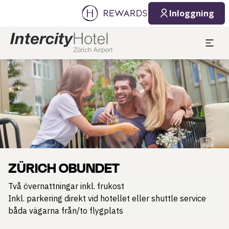
Inloggning
Bild 1 av 1
ZÜRICH OBUNDET
Två övernattningar inkl. frukost
Inkl. parkering direkt vid hotellet eller shuttle service
båda vägarna från/to flygplats