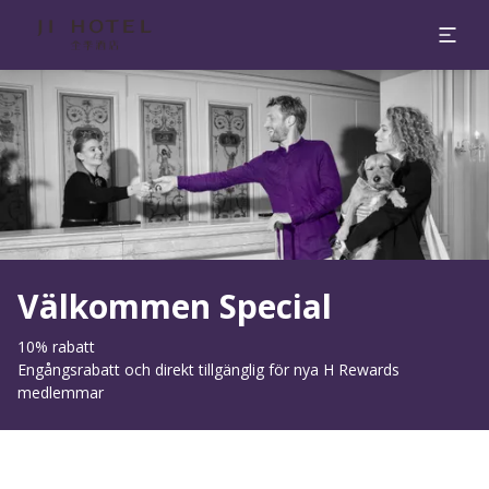
Bild 1 av 1
Välkommen Special
10% rabatt
Engångsrabatt och direkt tillgänglig för nya H Rewards
medlemmar