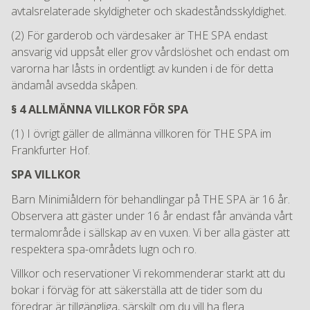
avtalsrelaterade skyldigheter och skadeståndsskyldighet.
(2) För garderob och värdesaker är THE SPA endast
ansvarig vid uppsåt eller grov vårdslöshet och endast om
varorna har låsts in ordentligt av kunden i de för detta
ändamål avsedda skåpen.
§ 4 ALLMÄNNA VILLKOR FÖR SPA
(1) I övrigt gäller de allmänna villkoren för THE SPA im
Frankfurter Hof.
SPA VILLKOR
Barn Minimiåldern för behandlingar på THE SPA är 16 år.
Observera att gäster under 16 år endast får använda vårt
termalområde i sällskap av en vuxen. Vi ber alla gäster att
respektera spa-områdets lugn och ro.
Villkor och reservationer Vi rekommenderar starkt att du
bokar i förväg för att säkerställa att de tider som du
föredrar är tillgängliga, särskilt om du vill ha flera