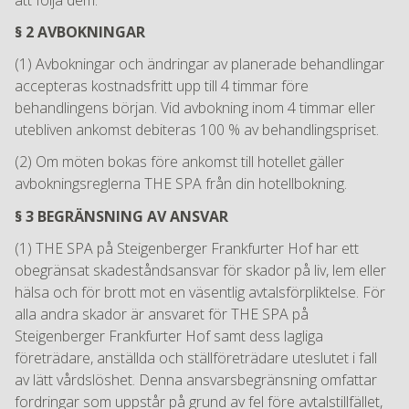
§ 2 AVBOKNINGAR
(1) Avbokningar och ändringar av planerade behandlingar
accepteras kostnadsfritt upp till 4 timmar före
behandlingens början. Vid avbokning inom 4 timmar eller
utebliven ankomst debiteras 100 % av behandlingspriset.
(2) Om möten bokas före ankomst till hotellet gäller
avbokningsreglerna THE SPA från din hotellbokning.
§ 3 BEGRÄNSNING AV ANSVAR
(1) THE SPA på Steigenberger Frankfurter Hof har ett
obegränsat skadeståndsansvar för skador på liv, lem eller
hälsa och för brott mot en väsentlig avtalsförpliktelse. För
alla andra skador är ansvaret för THE SPA på
Steigenberger Frankfurter Hof samt dess lagliga
företrädare, anställda och ställföreträdare uteslutet i fall
av lätt vårdslöshet. Denna ansvarsbegränsning omfattar
fordringar som uppstår på grund av fel före avtalstillfället,