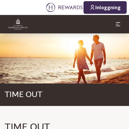
Inloggning
Bild 1 av 1
TIME OUT
TIME OUT