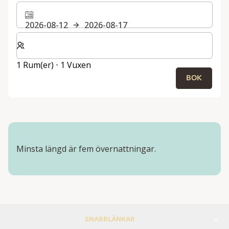
2026-08-12
2026-08-17
Välj antal rum och gäster för din vistelse
1 Rum(er) ⋅ 1 Vuxen
BOK
Minsta längd är fem övernattningar.
SNABBLÄNKAR