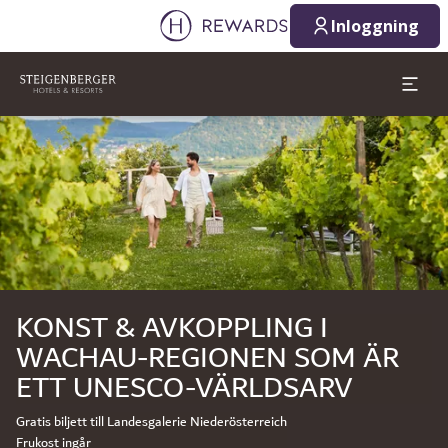
Inloggning
Bild 1 av 1
KONST & AVKOPPLING I
WACHAU-REGIONEN SOM ÄR
ETT UNESCO-VÄRLDSARV
Gratis biljett till Landesgalerie Niederösterreich
Frukost ingår