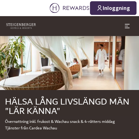
Inloggning
Bild 1 av 1
HÄLSA LÅNG LIVSLÄNGD MÄN
"LÄR KÄNNA"
Övernattning inkl. frukost & Wachau snack & 4-rätters middag
Tjänster från Cardea Wachau