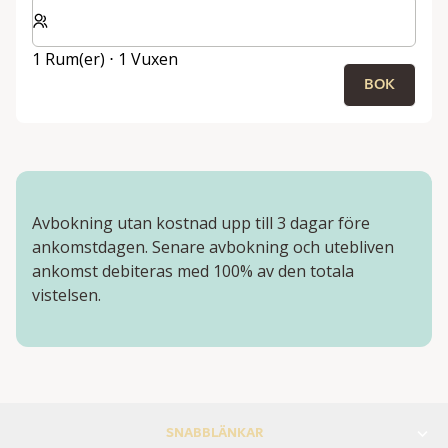
Välj antal rum och gäster för din vistelse
1 Rum(er) ⋅ 1 Vuxen
BOK
Avbokning utan kostnad upp till 3 dagar före
ankomstdagen. Senare avbokning och utebliven
ankomst debiteras med 100% av den totala
vistelsen.
SNABBLÄNKAR