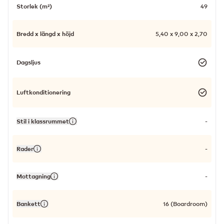
Storlek (m²)
49
Bredd x längd x höjd
5,40 x 9,00 x 2,70
Dagsljus
Luftkonditionering
Stil i klassrummet
-
Rader
-
Mottagning
-
Bankett
16 (Boardroom)