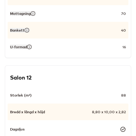
Mottagning
70
Bankett
40
U-formad
16
Salon 12
Storlek (m²)
88
Bredd x längd x höjd
8,80 x 10,00 x 2,82
Dagsljus