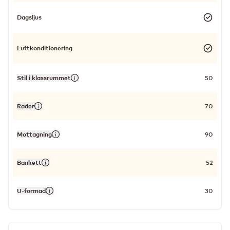
Dagsljus
Luftkonditionering
Stil i klassrummet
50
Rader
70
Mottagning
90
Bankett
52
U-formad
30