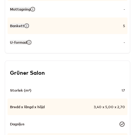
Mottagning
-
Bankett
5
U-formad
-
Grüner Salon
Storlek (m²)
17
Bredd x längd x höjd
3,40 x 5,00 x 2,70
Dagsljus