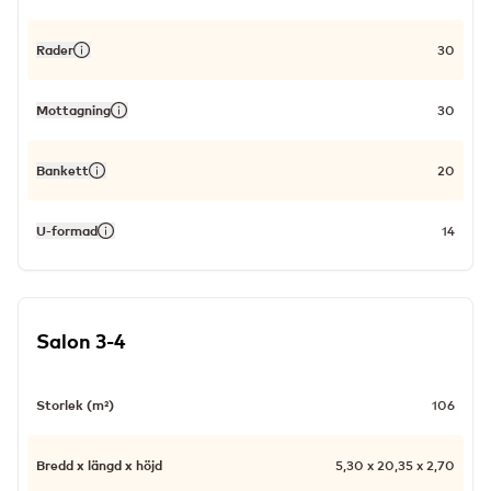
Rader
30
Mottagning
30
Bankett
20
U-formad
14
Salon 3-4
Storlek (m²)
106
Bredd x längd x höjd
5,30 x 20,35 x 2,70