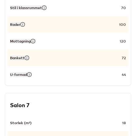
Stil i klassrummet
70
Rader
100
Mottagning
120
Bankett
72
U-formad
44
Salon 7
Storlek (m²)
18