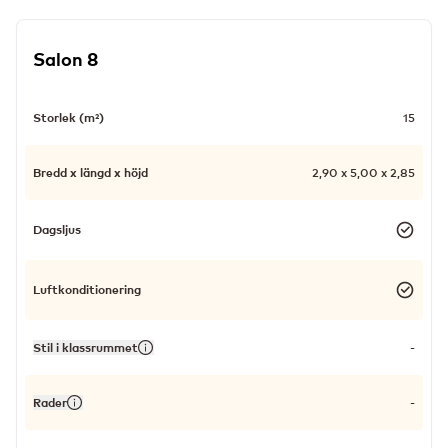
Salon 8
Storlek (m²)
15
Bredd x längd x höjd
2,90 x 5,00 x 2,85
Dagsljus
Luftkonditionering
Stil i klassrummet
-
Rader
-