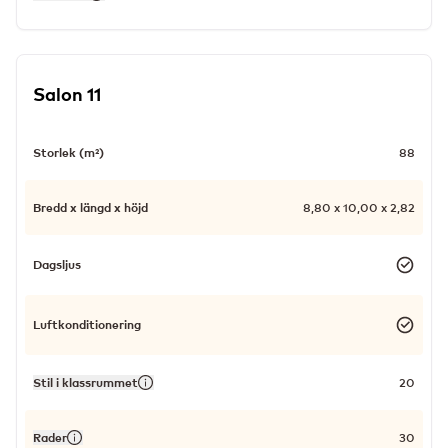
Salon 11
Storlek (m²)
88
Bredd x längd x höjd
8,80 x 10,00 x 2,82
Dagsljus
Luftkonditionering
Stil i klassrummet
20
Rader
30