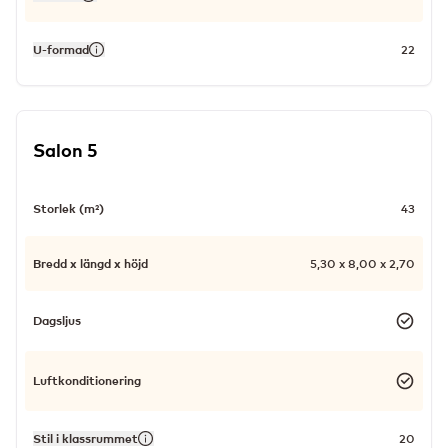
U-formad
22
Salon 5
Storlek (m²)
43
Bredd x längd x höjd
5,30 x 8,00 x 2,70
Dagsljus
Luftkonditionering
Stil i klassrummet
20