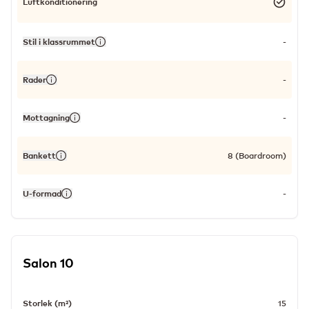
Luftkonditionering
Stil i klassrummet
-
Rader
-
Mottagning
-
Bankett
8 (Boardroom)
U-formad
-
Salon 10
Storlek (m²)
15