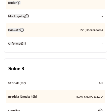
Rader
-
Mottagning
-
Bankett
22 (Boardroom)
U-formad
-
Salon 3
Storlek (m²)
40
Bredd x längd x höjd
5,00 x 8,00 x 2,70
Dagsljus