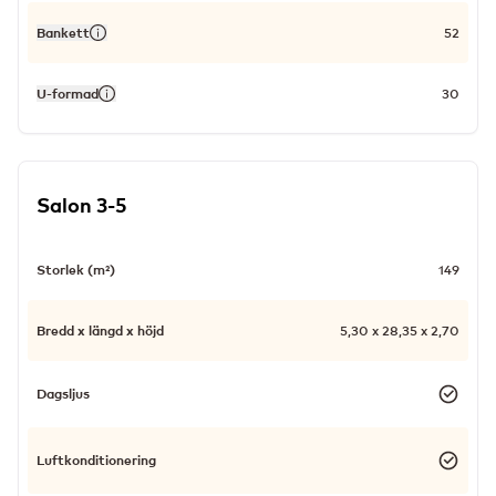
Bankett
52
U-formad
30
Salon 3-5
Storlek (m²)
149
Bredd x längd x höjd
5,30 x 28,35 x 2,70
Dagsljus
Luftkonditionering