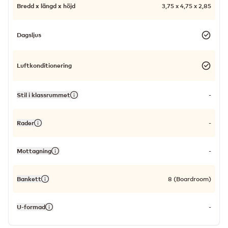
Bredd x längd x höjd
3,75 x 4,75 x 2,85
Dagsljus
Luftkonditionering
Stil i klassrummet
-
Rader
-
Mottagning
-
Bankett
8 (Boardroom)
U-formad
-