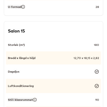
U-formad
28
Salon 15
Storlek (m²)
180
Bredd x längd x höjd
12,70 x 18,15 x 2,82
Dagsljus
Luftkonditionering
Stil i klassrummet
90