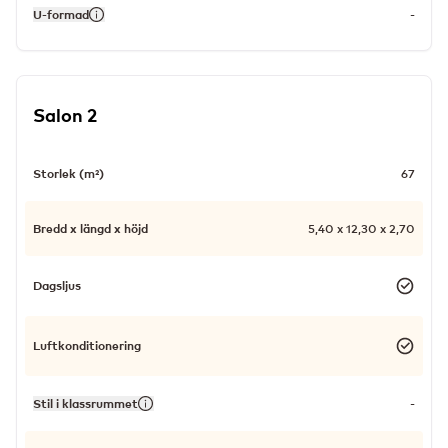
U-formad
-
Salon 2
Storlek (m²)
67
Bredd x längd x höjd
5,40 x 12,30 x 2,70
Dagsljus
Luftkonditionering
Stil i klassrummet
-