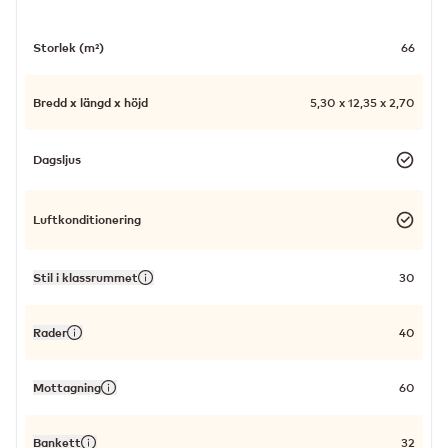
Storlek (m²)
66
Bredd x längd x höjd
5,30 x 12,35 x 2,70
Dagsljus
Luftkonditionering
Stil i klassrummet
30
Rader
40
Mottagning
60
Bankett
32