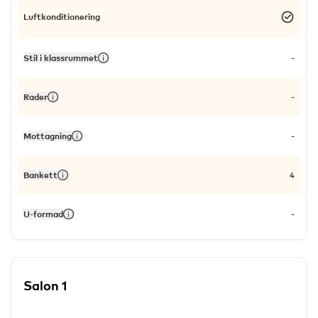
Luftkonditionering
Stil i klassrummet
-
Rader
-
Mottagning
-
Bankett
4
U-formad
-
Salon 1