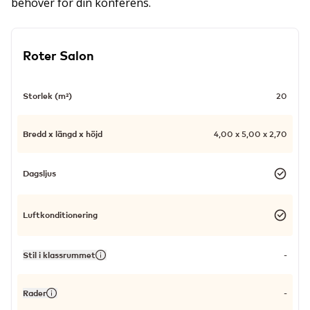
behöver för din konferens.
Roter Salon
Storlek (m²)
20
Bredd x längd x höjd
4,00 x 5,00 x 2,70
Dagsljus
Luftkonditionering
Stil i klassrummet
-
Rader
-