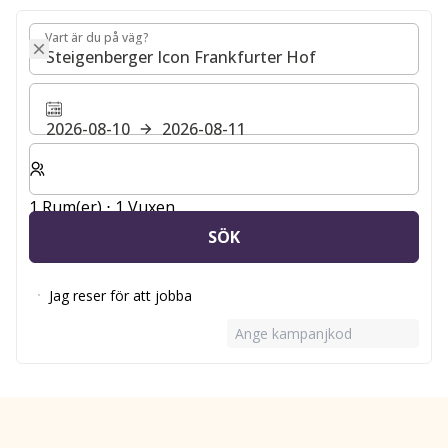
Vart är du på väg?
Vart är du på väg?
2026-08-10
2026-08-11
Välj antal rum och gäster för din vistelse
1 Rum(er) ⋅ 1 Vuxen
SÖK
Jag reser för att jobba
Ange kampanjkod