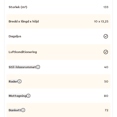
Storlek (m²)
133
Bredd x längd x höjd
10 x 13,25
Dagsljus
Luftkonditionering
Stil i klassrummet
40
Rader
50
Mottagning
80
Bankett
72