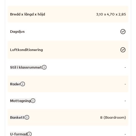
Bredd x längd x höjd
3,10 x 4,70 x 2,85
Dagsljus
Luftkonditionering
Stil i klassrummet
-
Rader
-
Mottagning
-
Bankett
8 (Boardroom)
U-formad
-