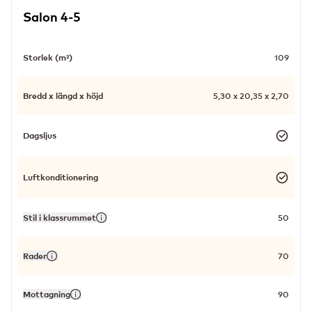
Salon 4-5
Storlek (m²)
109
Bredd x längd x höjd
5,30 x 20,35 x 2,70
Dagsljus
Luftkonditionering
Stil i klassrummet
50
Rader
70
Mottagning
90