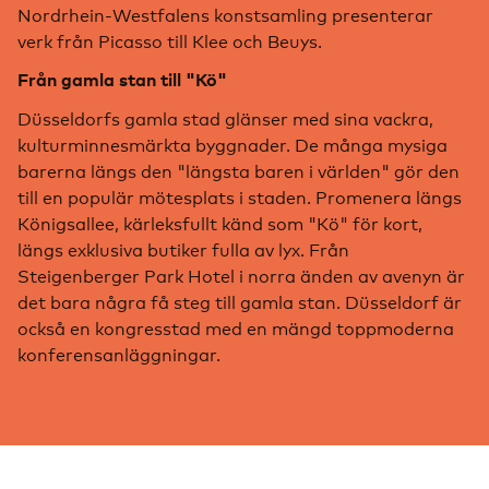
Nordrhein-Westfalens konstsamling presenterar
verk från Picasso till Klee och Beuys.
Från gamla stan till "Kö"
Düsseldorfs gamla stad glänser med sina vackra,
kulturminnesmärkta byggnader. De många mysiga
barerna längs den "längsta baren i världen" gör den
till en populär mötesplats i staden. Promenera längs
Königsallee, kärleksfullt känd som "Kö" för kort,
längs exklusiva butiker fulla av lyx. Från
Steigenberger Park Hotel i norra änden av avenyn är
det bara några få steg till gamla stan. Düsseldorf är
också en kongresstad med en mängd toppmoderna
konferensanläggningar.