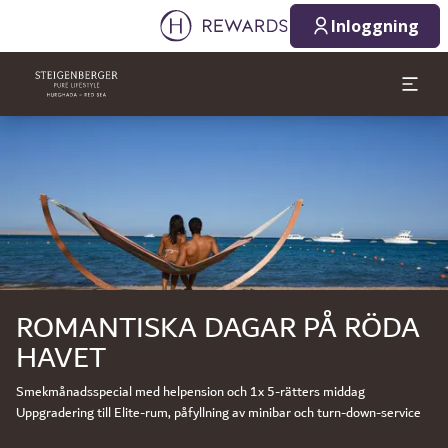
Inloggning
Bild 1 av 1
ROMANTISKA DAGAR PÅ RÖDA
HAVET
Smekmånadsspecial med helpension och 1x 5-rätters middag
Uppgradering till Elite-rum, påfyllning av minibar och turn-down-service