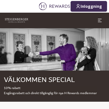
Inloggning
Bild 1 av 1
VÄLKOMMEN SPECIAL
10% rabatt
Engångsrabatt och direkt tillgänglig för nya H Rewards medlemmar