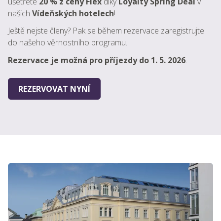
ušetřete
20 % z ceny Flex
díky
Loyalty Spring Deal
v
našich
Vídeňských hotelech
!
Ještě nejste členy? Pak se během rezervace zaregistrujte
do našeho věrnostního programu.
Rezervace je možná pro příjezdy do 1. 5. 2026
.
REZERVOVAT NYNÍ