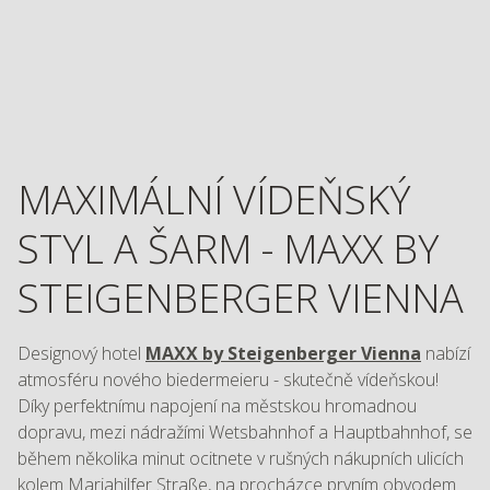
MAXIMÁLNÍ VÍDEŇSKÝ
STYL A ŠARM - MAXX BY
STEIGENBERGER VIENNA
Designový hotel
MAXX by Steigenberger Vienna
nabízí
atmosféru nového biedermeieru - skutečně vídeňskou!
Díky perfektnímu napojení na městskou hromadnou
dopravu, mezi nádražími Wetsbahnhof a Hauptbahnhof, se
během několika minut ocitnete v rušných nákupních ulicích
kolem Mariahilfer Straße, na procházce prvním obvodem