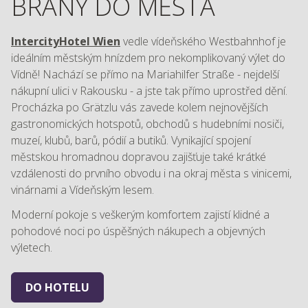
BRÁNY DO MĚSTA
IntercityHotel Wien
vedle vídeňského Westbahnhof je
ideálním městským hnízdem pro nekomplikovaný výlet do
Vídně! Nachází se přímo na Mariahilfer Straße - nejdelší
nákupní ulici v Rakousku - a jste tak přímo uprostřed dění.
Procházka po Grätzlu vás zavede kolem nejnovějších
gastronomických hotspotů, obchodů s hudebními nosiči,
muzeí, klubů, barů, pódií a butiků. Vynikající spojení
městskou hromadnou dopravou zajišťuje také krátké
vzdálenosti do prvního obvodu i na okraj města s vinicemi,
vinárnami a Vídeňským lesem.
Moderní pokoje s veškerým komfortem zajistí klidné a
pohodové noci po úspěšných nákupech a objevných
výletech.
DO HOTELU