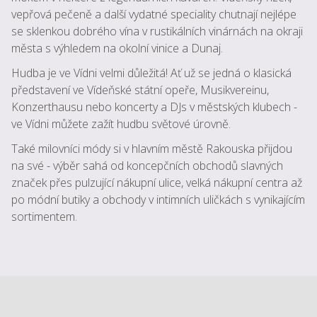
vepřová pečeně a další vydatné speciality chutnají nejlépe
se sklenkou dobrého vína v rustikálních vinárnách na okraji
města s výhledem na okolní vinice a Dunaj.
Hudba je ve Vídni velmi důležitá! Ať už se jedná o klasická
představení ve Vídeňské státní opeře, Musikvereinu,
Konzerthausu nebo koncerty a DJs v městských klubech -
ve Vídni můžete zažít hudbu světové úrovně.
Také milovníci módy si v hlavním městě Rakouska přijdou
na své - výběr sahá od koncepčních obchodů slavných
značek přes pulzující nákupní ulice, velká nákupní centra až
po módní butiky a obchody v intimních uličkách s vynikajícím
sortimentem.