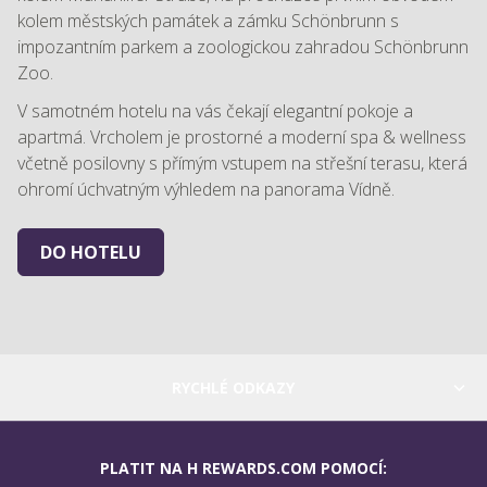
kolem městských památek a zámku Schönbrunn s
impozantním parkem a zoologickou zahradou Schönbrunn
Zoo.
V samotném hotelu na vás čekají elegantní pokoje a
apartmá. Vrcholem je prostorné a moderní spa & wellness
včetně posilovny s přímým vstupem na střešní terasu, která
ohromí úchvatným výhledem na panorama Vídně.
DO HOTELU
RYCHLÉ ODKAZY
PLATIT NA H REWARDS.COM POMOCÍ: