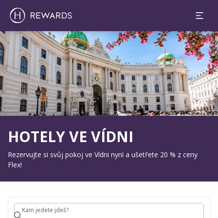
1 Pokoj(e) ⋅ 1 Osoba
Sklíčko 1 z 1
HOTELY VE VÍDNI
Rezervujte si svůj pokoj ve Vídni nyní a ušetřete 20 % z ceny
Flex!
Kam jedete jdeš?
Kam jedete jdeš?