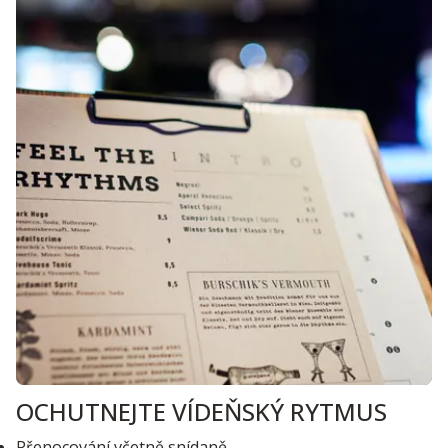
OCHUTNEJTE VÍDEŇSKÝ RYTMUS
Přenocování včetně snídaně