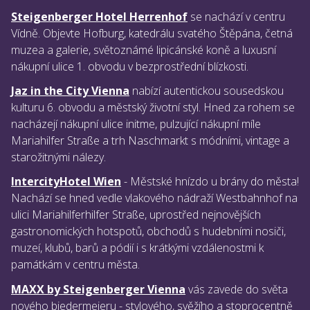
Steigenberger Hotel Herrenhof
se nachází v centru
Vídně. Objevte Hofburg, katedrálu svatého Štěpána, četná
muzea a galerie, světoznámé lipicánské koně a luxusní
nákupní ulice 1. obvodu v bezprostřední blízkosti.
Jaz in the City Vienna
nabízí autentickou sousedskou
kulturu 6. obvodu a městský životní styl. Hned za rohem se
nacházejí nákupní ulice initme, pulzující nákupní míle
Mariahilfer Straße a trh Naschmarkt s módními, vintage a
starožitnými nálezy.
IntercityHotel Wien
- Městské hnízdo u brány do města!
Nachází se hned vedle vlakového nádraží Westbahnhof na
ulici Mariahilferhilfer Straße, uprostřed nejnovějších
gastronomických hotspotů, obchodů s hudebními nosiči,
muzeí, klubů, barů a pódií i s krátkými vzdálenostmi k
památkám v centru města.
MAXX by Steigenberger Vienna
vás zavede do světa
nového biedermeieru - stylového, svěžího a stoprocentně