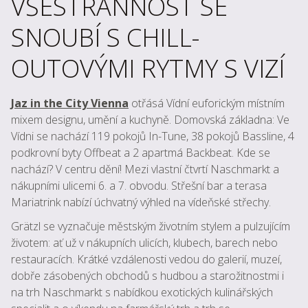
VŠESTRANNOST SE
SNOUBÍ S CHILL-
OUTOVÝMI RYTMY S VIZÍ
Jaz in the City Vienna
otřásá Vídní euforickým místním
mixem designu, umění a kuchyně. Domovská základna: Ve
Vídni se nachází 119 pokojů In-Tune, 38 pokojů Bassline, 4
podkrovní byty Offbeat a 2 apartmá Backbeat. Kde se
nachází? V centru dění! Mezi vlastní čtvrtí Naschmarkt a
nákupními ulicemi 6. a 7. obvodu. Střešní bar a terasa
Mariatrink nabízí úchvatný výhled na vídeňské střechy.
Grätzl se vyznačuje městským životním stylem a pulzujícím
životem: ať už v nákupních ulicích, klubech, barech nebo
restauracích. Krátké vzdálenosti vedou do galerií, muzeí,
dobře zásobených obchodů s hudbou a starožitnostmi i
na trh Naschmarkt s nabídkou exotických kulinářských