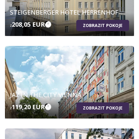
STEIGENBERGER HOTEL HERRENHOF
208,05 EUR
ZOBRAZIT POKOJE
z
JAZ IN THE CITY VIENNA
119,20 EUR
ZOBRAZIT POKOJE
z