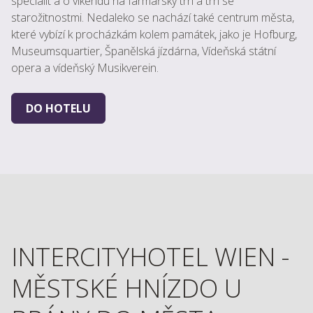
specialit a o víkendu na farmářský trh a trh se
starožitnostmi. Nedaleko se nachází také centrum města,
které vybízí k procházkám kolem památek, jako je Hofburg,
Museumsquartier, Španělská jízdárna, Vídeňská státní
opera a vídeňský Musikverein.
DO HOTELU
INTERCITYHOTEL WIEN -
MĚSTSKÉ HNÍZDO U