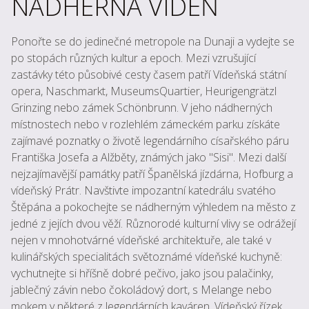
NÁDHERNÁ VÍDEŇ
Ponořte se do jedinečné metropole na Dunaji a vydejte se
po stopách různých kultur a epoch. Mezi vzrušující
zastávky této působivé cesty časem patří Vídeňská státní
opera, Naschmarkt, MuseumsQuartier, Heurigengrätzl
Grinzing nebo zámek Schönbrunn. V jeho nádherných
místnostech nebo v rozlehlém zámeckém parku získáte
zajímavé poznatky o životě legendárního císařského páru
Františka Josefa a Alžběty, známých jako "Sisi". Mezi další
nejzajímavější památky patří Španělská jízdárna, Hofburg a
vídeňský Prátr. Navštivte impozantní katedrálu svatého
Štěpána a pokochejte se nádherným výhledem na město z
jedné z jejích dvou věží. Různorodé kulturní vlivy se odrážejí
nejen v mnohotvárné vídeňské architektuře, ale také v
kulinářských specialitách světoznámé vídeňské kuchyně:
vychutnejte si hříšně dobré pečivo, jako jsou palačinky,
jablečný závin nebo čokoládový dort, s Melange nebo
mokem v některé z legendárních kaváren. Vídeňský řízek,