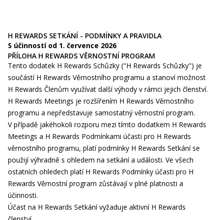
H REWARDS SETKÁNÍ - PODMÍNKY A PRAVIDLA
S účinností od 1. července 2026
PŘÍLOHA H REWARDS VĚRNOSTNÍ PROGRAM
Tento dodatek H Rewards Schůzky ("H Rewards Schůzky") je
součástí H Rewards Věrnostního programu a stanoví možnost
H Rewards Členům využívat další výhody v rámci jejich členství.
H Rewards Meetings je rozšířením H Rewards Věrnostního
programu a nepředstavuje samostatný věrnostní program.
V případě jakéhokoli rozporu mezi tímto dodatkem H Rewards
Meetings a H Rewards Podmínkami účasti pro H Rewards
věrnostního programu, platí podmínky H Rewards Setkání se
použijí výhradně s ohledem na setkání a události. Ve všech
ostatních ohledech platí H Rewards Podmínky účasti pro H
Rewards Věrnostní program zůstávají v plné platnosti a
účinnosti.
Účast na H Rewards Setkání vyžaduje aktivní H Rewards
členství.