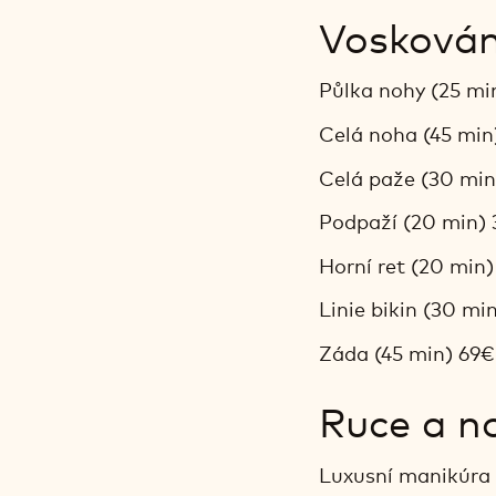
Voskován
Půlka nohy (25 mi
Celá noha (45 min
Celá paže (30 min
Podpaží (20 min)
Horní ret (20 min
Linie bikin (30 mi
Záda (45 min) 69€
Ruce a n
Luxusní manikúra