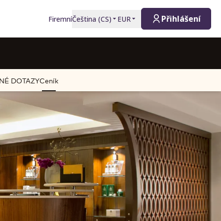
Přihlášení
Firemní
Čeština
(
CS
)
EUR
NÉ DOTAZY
Ceník