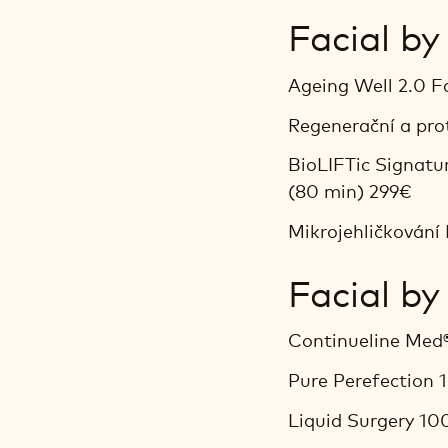
Facial by
Ageing Well 2.0 Fa
Regenerační a prot
BioLIFTic Signatu
(80 min) 299€
Mikrojehličkování
Facial b
Continueline Med®
Pure Perefection 
Liquid Surgery 10