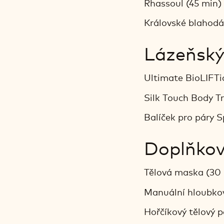
Rhassoul (45 min)
Královské blahodá
Lázeňský
Ultimate BioLIFTi
Silk Touch Body T
Balíček pro páry S
Doplňkov
Tělová maska (30
Manuální hloubkov
Hořčíkový tělový p