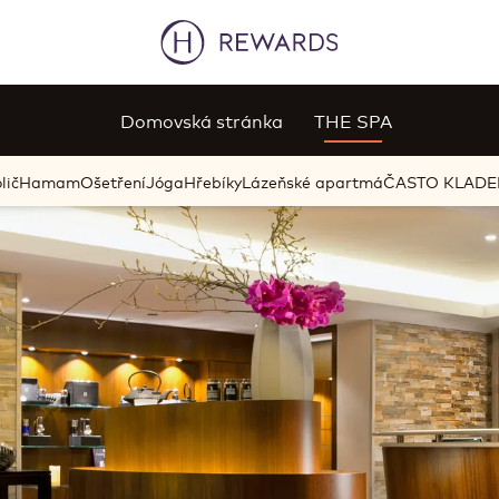
Domovská stránka
THE SPA
lič
Hamam
Ošetření
Jóga
Hřebíky
Lázeňské apartmá
ČASTO KLADE