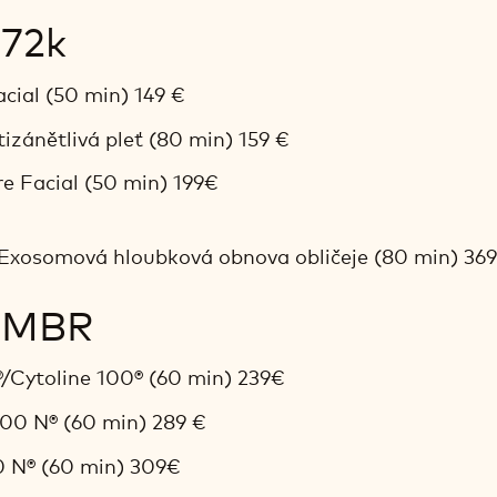
 72k
cial (50 min) 149 €
izánětlivá pleť (80 min) 159 €
re Facial (50 min) 199€
 Exosomová hloubková obnova obličeje (80 min) 36
y MBR
/Cytoline 100® (60 min) 239€
100 N® (60 min) 289 €
0 N® (60 min) 309€