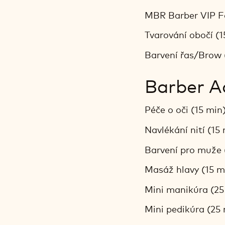
MBR Barber VIP F
Tvarování obočí (
Barvení řas/Brow 
Barber A
Péče o oči (15 min
Navlékání nití (15
Barvení pro muže 
Masáž hlavy (15 m
Mini manikúra (25
Mini pedikúra (25 