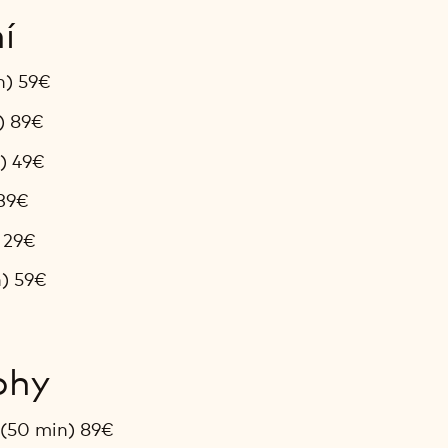
í
n) 59€
) 89€
) 49€
 39€
) 29€
n) 59€
ohy
 (50 min) 89€