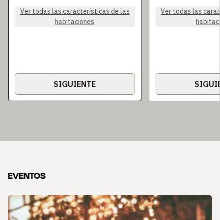
Ver todas las características de las
Ver todas las carac
habitaciones
habitac
SIGUIENTE
SIGUI
EVENTOS
Diapositiva 1 de 1