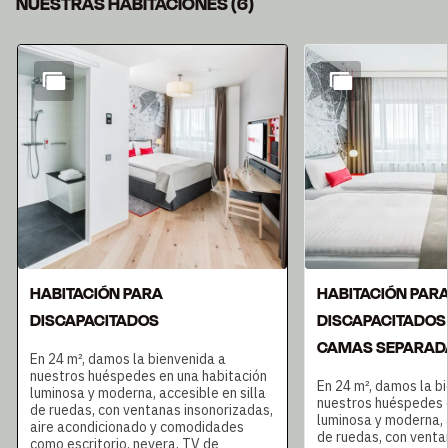
NUESTRAS HABITACIONES
(
6
)
Diapositiva 1 de 6
HABITACIÓN PARA
HABITACIÓN PAR
DISCAPACITADOS
DISCAPACITADOS
CAMAS SEPARAD
En 24 m², damos la bienvenida a
nuestros huéspedes en una habitación
En 24 m², damos la b
luminosa y moderna, accesible en silla
nuestros huéspedes 
de ruedas, con ventanas insonorizadas,
luminosa y moderna, a
aire acondicionado y comodidades
de ruedas, con venta
como escritorio, nevera, TV de