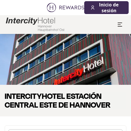
07/08/2026
08/08/2026
Inicio de
1 Habitación(es) ⋅ 1 Adulto
sesión
Diapositiva 1 de 1
INTERCITYHOTEL ESTACIÓN
CENTRAL ESTE DE HANNOVER