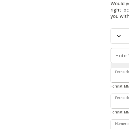
Would yo
right lo
you with
Campos d
Hotel
Hotel
Fecha de
Fecha d
Format: M
Fecha de
Fecha de
Format: M
Número 
Número