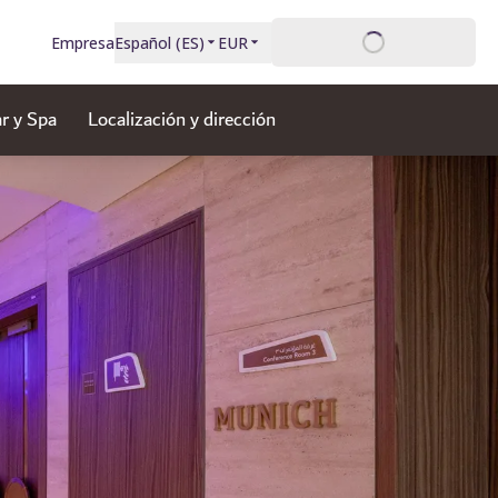
Inicio de sesión
Empresa
Español
(
ES
)
EUR
r y Spa
Localización y dirección