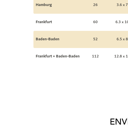
Hamburg
26
3.6 x 7
Frankfurt
60
6.3 x 1
Baden-Baden
52
6.5 x 8
Frankfurt + Baden-Baden
112
12.8 x 1
ENV