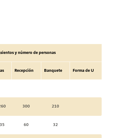
sientos y número de personas
las
Recepción
Banquete
Forma de U
260
300
210
35
60
32