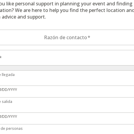
u like personal support in planning your event and finding
cation? We are here to help you find the perfect location an
 advice and support.
el formulario de contacto
Razón de contacto
*
*
 llegada
e llegada
M/DD/YYYY
 salida
 salida
M/DD/YYYY
de personas
 de personas