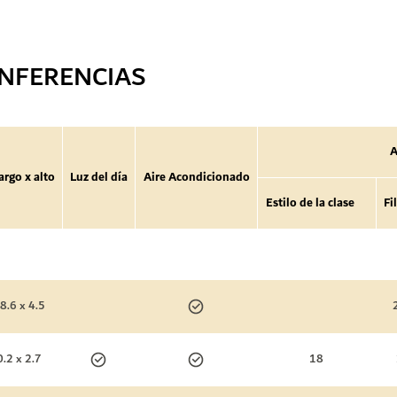
NFERENCIAS
A
argo x alto
Luz del día
Aire Acondicionado
Estilo de la clase
Fi
8.6 x 4.5
0.2 x 2.7
18