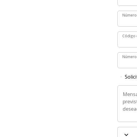
Número 
Número 
Código d
Código 
Número 
Número 
Solic
Mensaje 