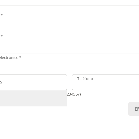
*
*
lectrónico
lectrónico
*
Teléfono
Teléfono
o
ernacional requerido (p. ej. +49 171 1234567)
E