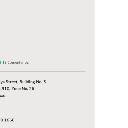
13
Comentarios
a Street, Building No. 5

. 910, Zone No. 26 

ad

20 1666