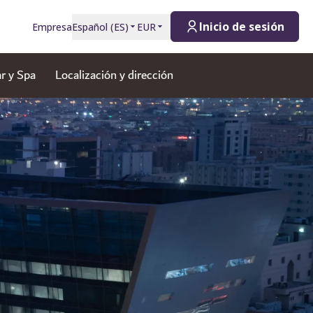
Inicio de sesión
Empresa
Español
(
ES
)
EUR
r y Spa
Localización y dirección