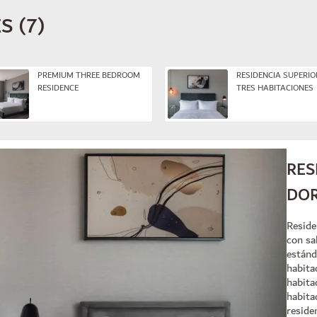
ES
(
7
)
PREMIUM THREE BEDROOM
RESIDENCIA SUPERIO
RESIDENCE
TRES HABITACIONES
RES
DOR
Reside
con sa
estánd
habita
habita
habita
reside