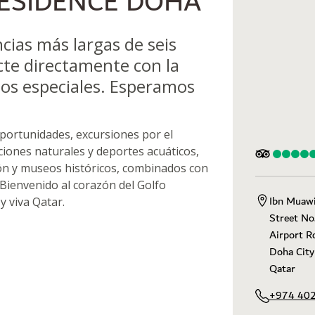
ESIDENCE DOHA
ias más largas de seis
cte directamente con la
cios especiales. Esperamos
portunidades, excursiones por el
ciones naturales y deportes acuáticos,
ión y museos históricos, combinados con
 Bienvenido al corazón del Golfo
Ibn Muawiy
y viva Qatar.
Street No
Airport Ro
Doha City

Qatar
+974 40