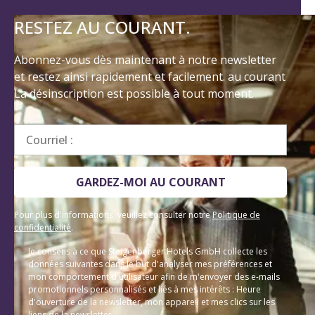
RESTEZ AU COURANT.
Abonnez-vous dès maintenant à notre newsletter
et restez ainsi rapidement et facilement. au courant
La désinscription est possible à tout moment.
Courriel :
GARDEZ-MOI AU COURANT
Pour plus d'informations, veuillez consulter notre
Politique de
confidentialité
.
Je consens à ce que Steigenberger Hotels GmbH collecte les
données suivantes dans le but d'analyser mes préférences et
mon comportement d'utilisateur afin de m'envoyer des e-mails
promotionnels personnalisés et liés à mes intérêts : Heure
d'ouverture de la newsletter, mon appareil et mes clics sur les
liens de la newsletter.