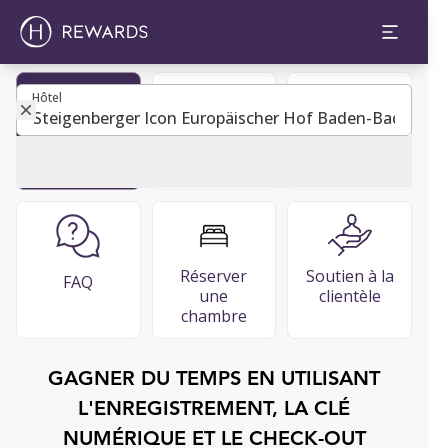
Hôtel
Hôtel
Devenir
Guide de
Restaurants
membre
l'invité
et bars Bars
Réserver
Soutien à la
FAQ
une
clientèle
chambre
GAGNER DU TEMPS EN UTILISANT
L'ENREGISTREMENT, LA CLÉ
NUMÉRIQUE ET LE CHECK-OUT