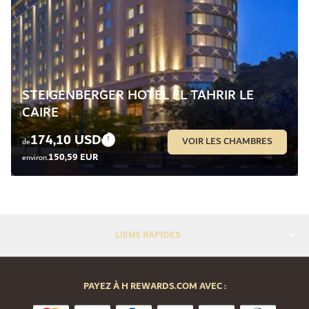
STEIGENBERGER HOTEL EL TAHRIR LE
CAIRE
174,10 USD
VOIR LES CHAMBRES
de
150,59 EUR
environ.
LIENS RAPIDES
PAYEZ À H REWARDS.COM AVEC :