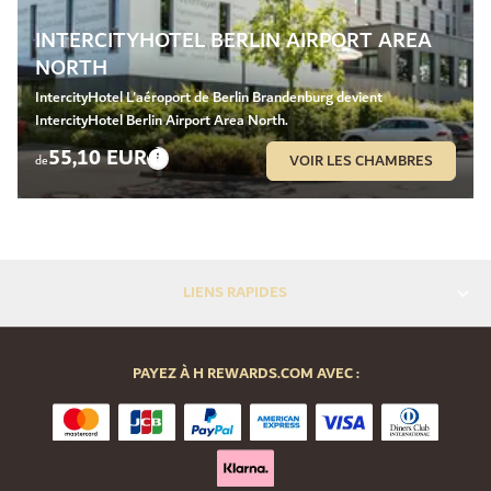
INTERCITYHOTEL BERLIN AIRPORT AREA
NORTH
IntercityHotel L'aéroport de Berlin Brandenburg devient
IntercityHotel Berlin Airport Area North.
55,10 EUR
VOIR LES CHAMBRES
de
LIENS RAPIDES
PAYEZ À H REWARDS.COM AVEC :