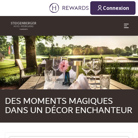
09/08/2026
10/08/2026
Connexion
1 Chambre(s) ⋅ 1 Adulte
Diapositive 1 de 1
DES MOMENTS MAGIQUES
DANS UN DÉCOR ENCHANTEUR