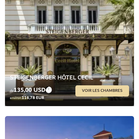
STEIGENBERGER HÔTEL CECIL
135,00 USD
VOIR LES CHAMBRES
de
116,78 EUR
environ.