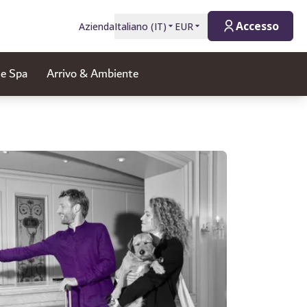
Accesso
Azienda
Italiano
(
IT
)
EUR
 e Spa
Arrivo & Ambiente