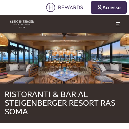
07/08/2026
08/08/2026
Accesso
1 Camera/e ⋅ 1 Adulto
Diapositiva 1 di 1
RISTORANTI & BAR AL
STEIGENBERGER RESORT RAS
SOMA