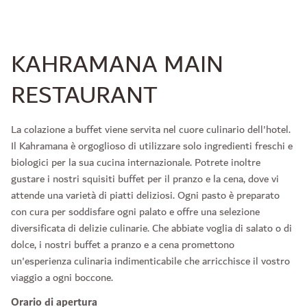
KAHRAMANA MAIN
RESTAURANT
La colazione a buffet viene servita nel cuore culinario dell'hotel.
Il Kahramana è orgoglioso di utilizzare solo ingredienti freschi e
biologici per la sua cucina internazionale. Potrete inoltre
gustare i nostri squisiti buffet per il pranzo e la cena, dove vi
attende una varietà di piatti deliziosi. Ogni pasto è preparato
con cura per soddisfare ogni palato e offre una selezione
diversificata di delizie culinarie. Che abbiate voglia di salato o di
dolce, i nostri buffet a pranzo e a cena promettono
un'esperienza culinaria indimenticabile che arricchisce il vostro
viaggio a ogni boccone.
Orario di apertura