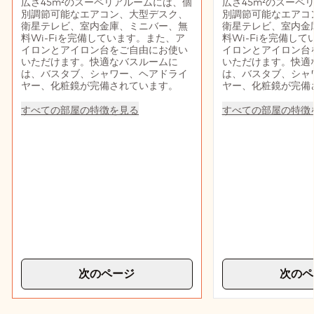
広さ45m²のスーペリアルームには、個
広さ45m²のスーペ
別調節可能なエアコン、大型デスク、
別調節可能なエアコ
衛星テレビ、室内金庫、ミニバー、無
衛星テレビ、室内金
料Wi-Fiを完備しています。また、ア
料Wi-Fiを完備し
イロンとアイロン台をご自由にお使い
イロンとアイロン台
いただけます。快適なバスルームに
いただけます。快適
は、バスタブ、シャワー、ヘアドライ
は、バスタブ、シャ
ヤー、化粧鏡が完備されています。
ヤー、化粧鏡が完備
すべての部屋の特徴を見る
すべての部屋の特徴
次のページ
次のペ