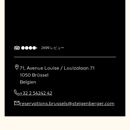
2699
レビュー
71, Avenue Louise / Louizalaan 71

1050 Brüssel

Belgien
+32 2 54242 42
reservations.brussels@steigenberger.com