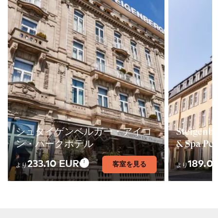
シュタイゲンベルガー・アイコ
Steigenbe
ン・パークホテル
& Spa Pet
233.10 EUR
189.0
客室を見る
より
より