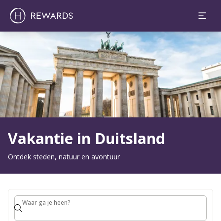
1 Kamer(s) ⋅ 1 Volwassen
Dia 1 van 1
Vakantie in Duitsland
Ontdek steden, natuur en avontuur
Waar ga je heen?
Waar ga je heen?