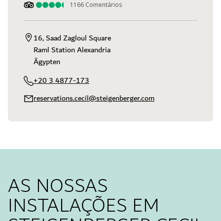
1166
Comentários
16, Saad Zagloul Square

Raml Station Alexandria

Ägypten
+20 3 4877-173
reservations.cecil@steigenberger.com
AS NOSSAS
INSTALAÇÕES EM