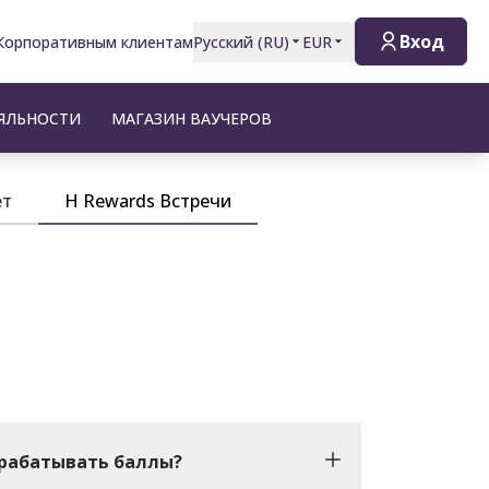
Вход
Корпоративным клиентам
Русский
(
RU
)
EUR
ЯЛЬНОСТИ
МАГАЗИН ВАУЧЕРОВ
ет
H Rewards Встречи
арабатывать баллы?