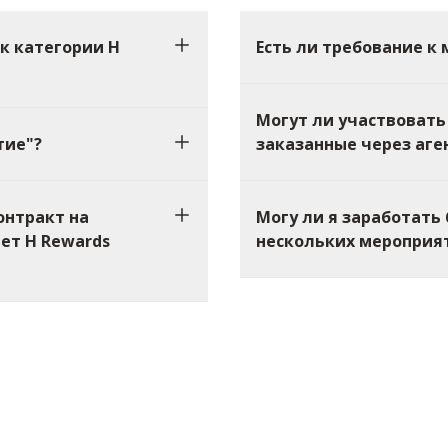
к категории H
Есть ли требование к
Могут ли участвовать
тие"?
заказанные через аге
онтракт на
Могу ли я заработать
ет H Rewards
нескольких мероприя