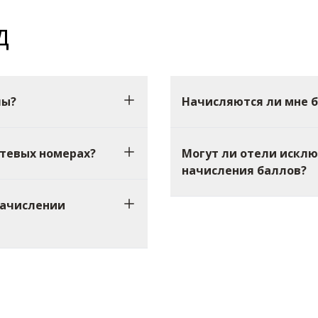
Д
лы?
Начисляются ли мне б
стевых номерах?
Могут ли отели искл
начисления баллов?
начислении