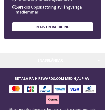
Särskild uppskattning av långvariga
medlemmar
REGISTRERA DIG NU
SNABBLÄNKAR
BETALA PÅ H REWARDS.COM MED HJÄLP AV:
Please note that there may be a variation in payment methods