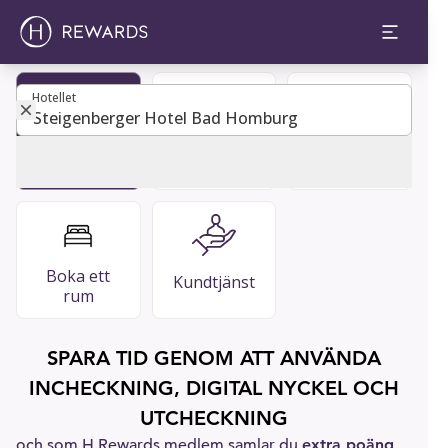
Hotellet
Hotellet
VANLIGA
Bli medlem
Gästguide
FRÅGOR
Boka ett
Kundtjänst
rum
SPARA TID GENOM ATT ANVÄNDA
INCHECKNING, DIGITAL NYCKEL OCH
UTCHECKNING
och som H Rewards medlem samlar du
extra poäng