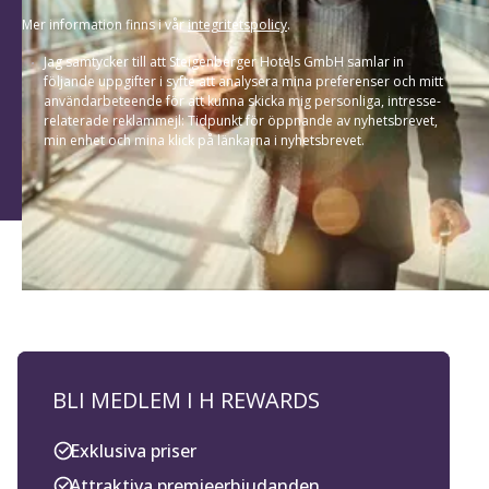
Mer information finns i vår
integritetspolicy
.
Jag samtycker till att Steigenberger Hotels GmbH samlar in
följande uppgifter i syfte att analysera mina preferenser och mitt
användarbeteende för att kunna skicka mig personliga, intresse-
relaterade reklammejl: Tidpunkt för öppnande av nyhetsbrevet,
min enhet och mina klick på länkarna i nyhetsbrevet.
BLI MEDLEM I H REWARDS
Exklusiva priser
Attraktiva premieerbjudanden