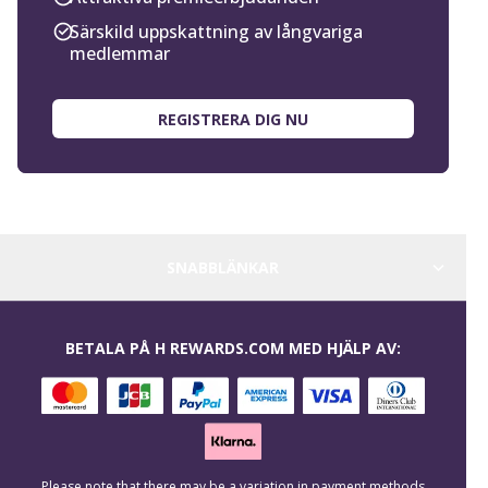
Särskild uppskattning av långvariga
medlemmar
REGISTRERA DIG NU
SNABBLÄNKAR
BETALA PÅ H REWARDS.COM MED HJÄLP AV:
Please note that there may be a variation in payment methods