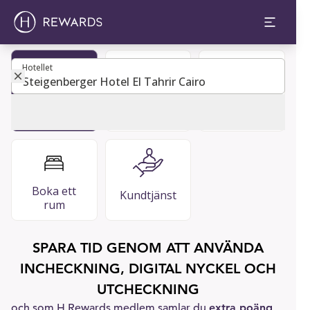
Hotellet
Hotellet
VANLIGA
Bli medlem
Gästguide
FRÅGOR
Boka ett
Kundtjänst
rum
SPARA TID GENOM ATT ANVÄNDA
INCHECKNING, DIGITAL NYCKEL OCH
UTCHECKNING
och som H Rewards medlem samlar du
extra poäng