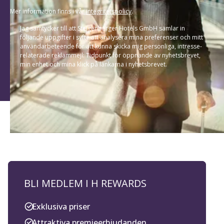
Mer information finns i vår
integritetspolicy
.
Jag samtycker till att Steigenberger Hotels GmbH samlar in
följande uppgifter i syfte att analysera mina preferenser och mitt
användarbeteende för att kunna skicka mig personliga, intresse-
relaterade reklammejl: Tidpunkt för öppnande av nyhetsbrevet,
min enhet och mina klick på länkarna i nyhetsbrevet.
BLI MEDLEM I H REWARDS
Exklusiva priser
Attraktiva premieerbjudanden