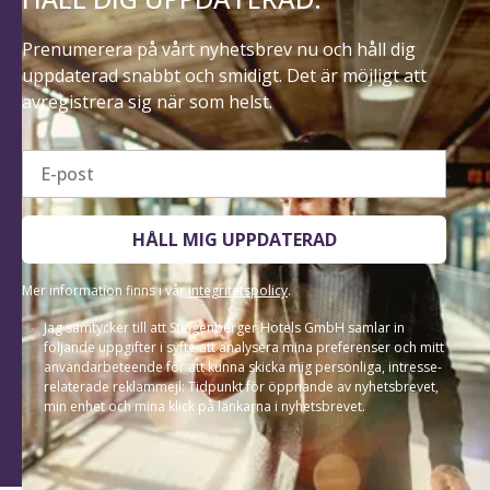
Prenumerera på vårt nyhetsbrev nu och håll dig
uppdaterad snabbt och smidigt. Det är möjligt att
avregistrera sig när som helst.
E-post
HÅLL MIG UPPDATERAD
Mer information finns i vår
integritetspolicy
.
Jag samtycker till att Steigenberger Hotels GmbH samlar in
följande uppgifter i syfte att analysera mina preferenser och mitt
användarbeteende för att kunna skicka mig personliga, intresse-
relaterade reklammejl: Tidpunkt för öppnande av nyhetsbrevet,
min enhet och mina klick på länkarna i nyhetsbrevet.