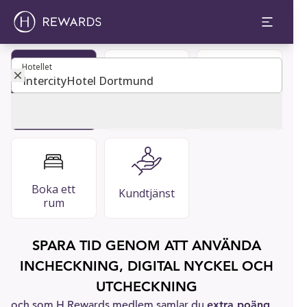
Hotellet
Hotellet
VANLIGA
Bli medlem
Gästguide
FRÅGOR
Boka ett
Kundtjänst
rum
SPARA TID GENOM ATT ANVÄNDA
INCHECKNING, DIGITAL NYCKEL OCH
UTCHECKNING
och som H Rewards medlem samlar du
extra poäng