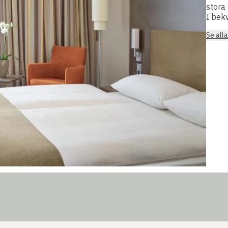
stora 
I bek
Se all