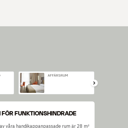
D
AFFÄRSRUM
 FÖR FUNKTIONSHINDRADE
 av våra handikappanpassade rum är 28 m²