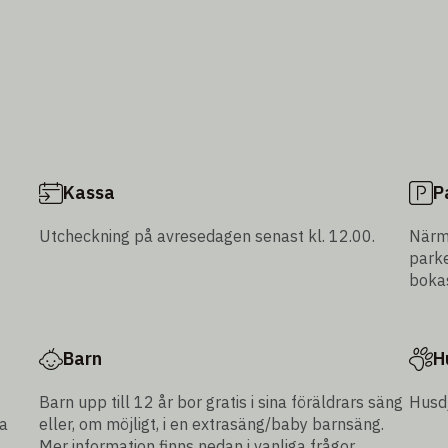
Kassa
P
Utcheckning på avresedagen senast kl. 12.00.
Närma
parke
boka
Barn
H
Barn upp till 12 år bor gratis i sina föräldrars säng
Husdj
ta
eller, om möjligt, i en extrasäng/baby barnsäng.
Mer information finns nedan i vanliga frågor.