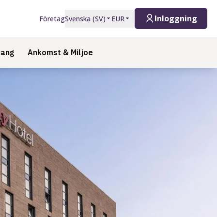
Inloggning
Företag
Svenska
(
SV
)
EUR
mang
Ankomst & Miljoe