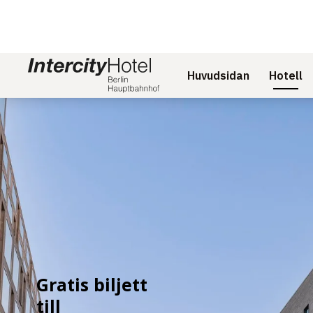
Huvudsidan
Hotell
Bild 2 av 2
Gratis biljett
till