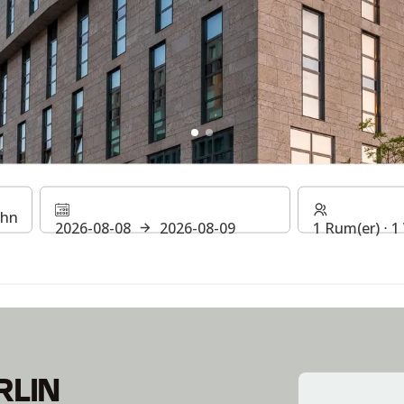
L BERLIN HAUPTBAHN
2026-08-08
2026-08-09
1 Rum(er) ⋅ 
RLIN