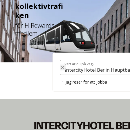
kollektivtrafi
ken
för H Rewards
medlem
Vart är du på väg?
Vart är du på väg?
INTERCITYHOTE
Jag reser för att jobba
Din perfekta utgångspunkt i huvudstaden.
INTERCITYHOTEL BE