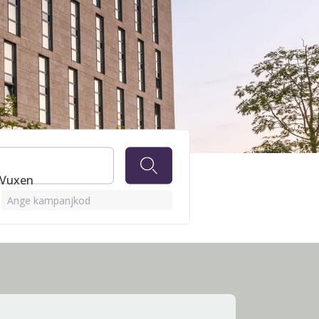
HOF
1 Vuxen
Ange kampanjkod