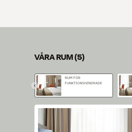
VÅRA RUM
(
5
)
Bild 1 av 2
RUM FÖR
FUNKTIONSHINDRADE
Bild 1 av 1