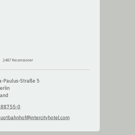
2487
Recensioner
a-Paulus-Straße 5

rlin

land
288755-0
auptbahnhof@intercityhotel.com