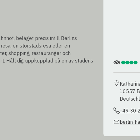
nhof, beläget precis intill Berlins
sresa, en storstadsresa eller en
ter, shopping, restauranger och
rt. Håll dig uppkopplad på en av stadens
Katharin
10557 Be
Deutsch
+49 30 
berlin-h