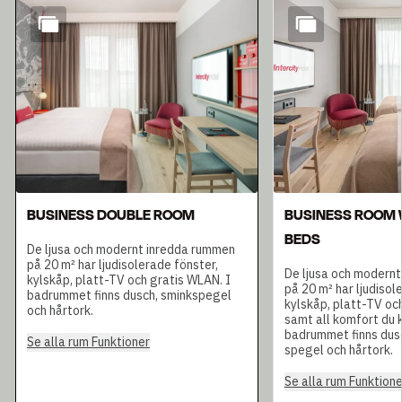
Bild 1 av 5
BUSINESS DOUBLE ROOM
BUSINESS ROOM 
BEDS
De ljusa och modernt inredda rummen
på 20 m² har ljudisolerade fönster,
De ljusa och modern
kylskåp, platt-TV och gratis WLAN. I
på 20 m² har ljudisol
badrummet finns dusch, sminkspegel
kylskåp, platt-TV oc
och hårtork.
samt all komfort du k
badrummet finns dus
Se alla rum Funktioner
spegel och hårtork.
Se alla rum Funktione