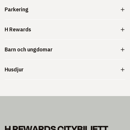
Parkering
H Rewards
Barn och ungdomar
Husdjur
H REWARDS CITYBILJETT.