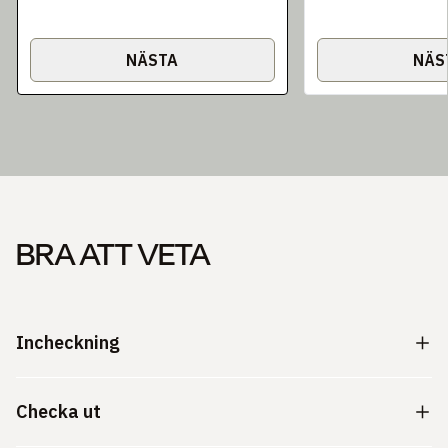
NÄSTA
NÄS
BRA ATT VETA
Incheckning
Checka ut