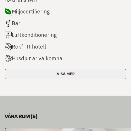
Miljöcertifiering
Bar
Luftkonditionering
Rökfritt hotell
Husdjur är välkomna
VISA MER
VÅRA RUM
(
5
)