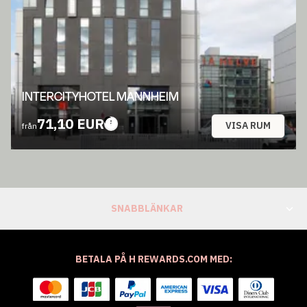
INTERCITYHOTEL MANNHEIM
71,10 EUR
VISA RUM
från
SNABBLÄNKAR
BETALA PÅ H REWARDS.COM MED: