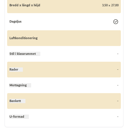
Bredd x längd x höjd
3,50 x 27,00
Dagsljus
Luftkonditionering
Stil i klassrummet
-
Rader
-
Mottagning
-
Bankett
-
U-formad
-