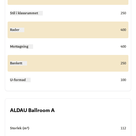
Stil i klassrummet
250
Rader
400
Mottagning
400
Bankett
250
U-formad
100
ALDAU Ballroom A
Storlek (m²)
112