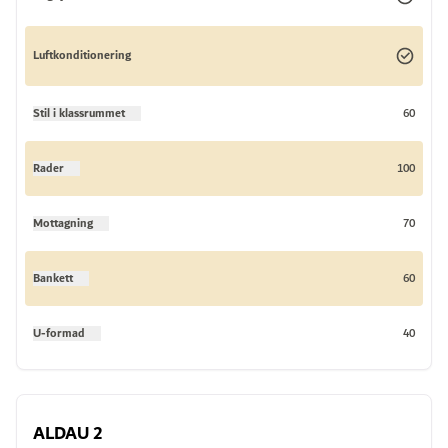
Luftkonditionering
Stil i klassrummet
60
Rader
100
Mottagning
70
Bankett
60
U-formad
40
ALDAU 2