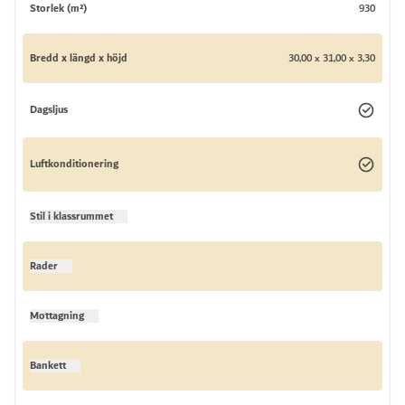
Storlek (m²)
930
Bredd x längd x höjd
30,00 x 31,00 x 3,30
Dagsljus
Luftkonditionering
Stil i klassrummet
Rader
Mottagning
Bankett