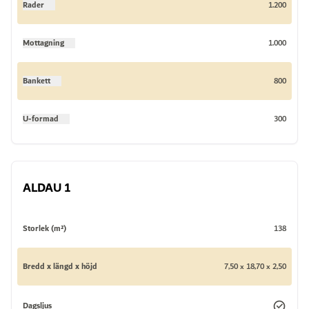
Rader
1.200
Mottagning
1.000
Bankett
800
U-formad
300
ALDAU 1
Storlek (m²)
138
Bredd x längd x höjd
7,50 x 18,70 x 2,50
Dagsljus