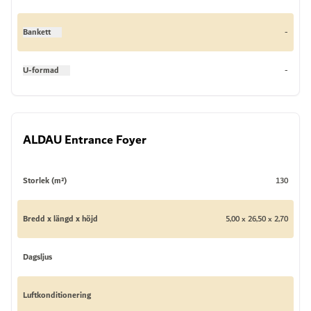
Bankett
-
U-formad
-
ALDAU Entrance Foyer
Storlek (m²)
130
Bredd x längd x höjd
5,00 x 26,50 x 2,70
Dagsljus
Luftkonditionering