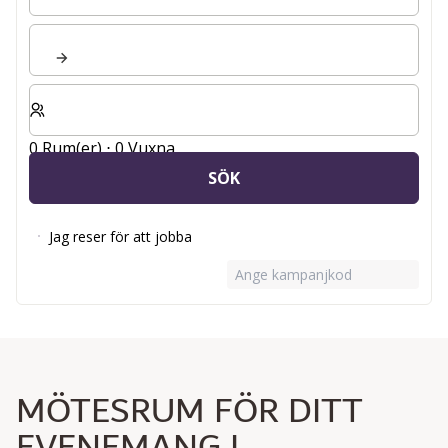
Välj antal rum och gäster för din vistelse
0 Rum(er) ⋅ 0 Vuxna
SÖK
Jag reser för att jobba
Ange kampanjkod
MÖTESRUM FÖR DITT
EVENEMANG I