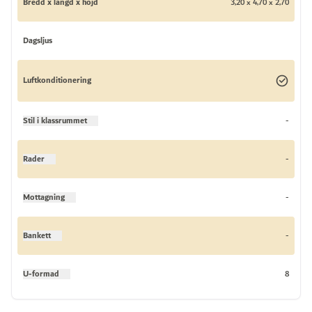
Bredd x längd x höjd
3,20 x 4,70 x 2,70
Dagsljus
Luftkonditionering
Stil i klassrummet
-
Rader
-
Mottagning
-
Bankett
-
U-formad
8