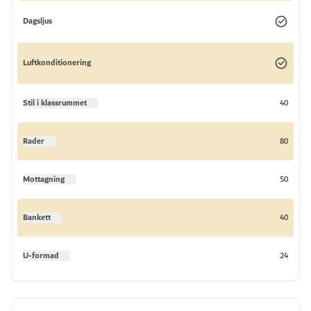
Dagsljus
Luftkonditionering
Stil i klassrummet
40
Rader
80
Mottagning
50
Bankett
40
U-formad
24