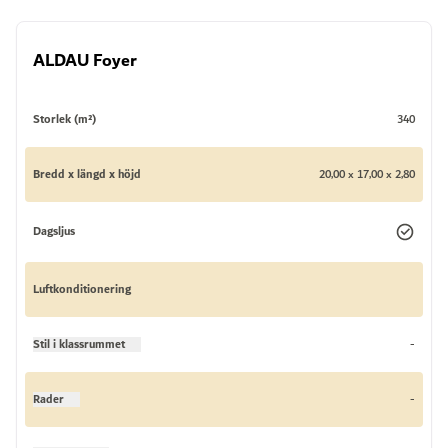
ALDAU Foyer
Storlek (m²)
340
Bredd x längd x höjd
20,00 x 17,00 x 2,80
Dagsljus
Luftkonditionering
Stil i klassrummet
-
Rader
-