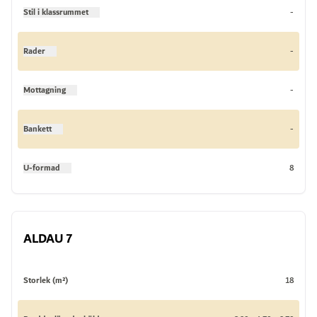
Stil i klassrummet
-
Rader
-
Mottagning
-
Bankett
-
U-formad
8
ALDAU 7
Storlek (m²)
18