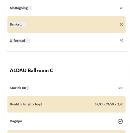
Mottagning
70
Bankett
50
U-formad
40
ALDAU Ballroom C
Storlek (m²)
336
Bredd x längd x höjd
14,00 x 24,50 x 2,90
Dagsljus