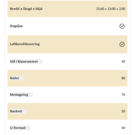
Bredd x längd x höjd
15,60 x 13,00 x 2,90
Dagsljus
Luftkonditionering
Stil i klassrummet
50
Rader
80
Mottagning
70
Bankett
50
U-formad
40