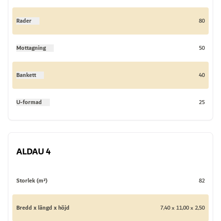
Rader
80
Mottagning
50
Bankett
40
U-formad
25
ALDAU 4
Storlek (m²)
82
Bredd x längd x höjd
7,40 x 11,00 x 2,50