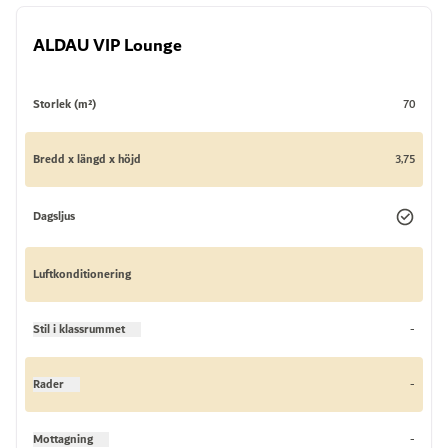
ALDAU VIP Lounge
Storlek (m²)
70
Bredd x längd x höjd
3,75
Dagsljus
Luftkonditionering
Stil i klassrummet
-
Rader
-
Mottagning
-