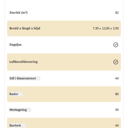
Storlek (m²)
82
Bredd x längd x höjd
7,30 x 11,00 x 2,50
Dagsljus
Luftkonditionering
Stil i klassrummet
40
Rader
80
Mottagning
50
Bankett
40