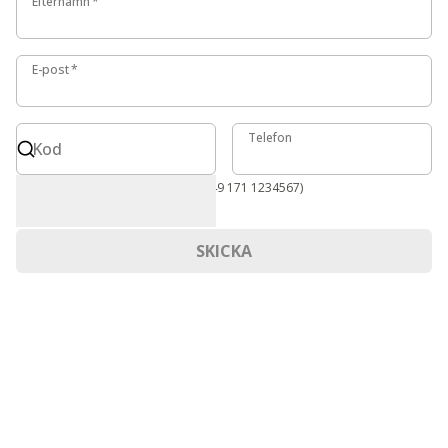
Efternamn
*
E-post
E-post
*
Kod
Telefon
Telefon
Kod
Internationellt format krävs (t.ex. +49 171 1234567)
SKICKA