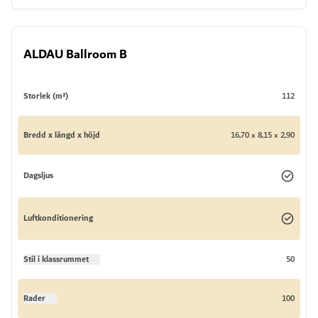
ALDAU Ballroom B
Storlek (m²)
112
Bredd x längd x höjd
16,70 x 8,15 x 2,90
Dagsljus
Luftkonditionering
Stil i klassrummet
50
Rader
100