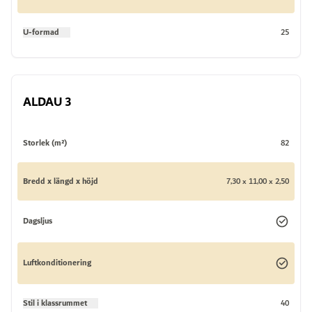
U-formad
25
ALDAU 3
Storlek (m²)
82
Bredd x längd x höjd
7,30 x 11,00 x 2,50
Dagsljus
Luftkonditionering
Stil i klassrummet
40