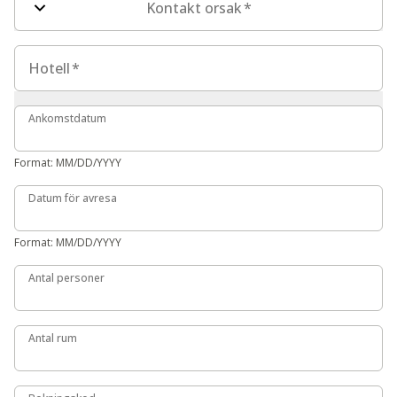
Kontakt orsak
*
Hotell
Hotell
*
Ankomstdatum
Ankomstdatum
Format: MM/DD/YYYY
Datum för avresa
Datum för avresa
Format: MM/DD/YYYY
Antal personer
Antal personer
Antal rum
Antal rum
Bokningskod