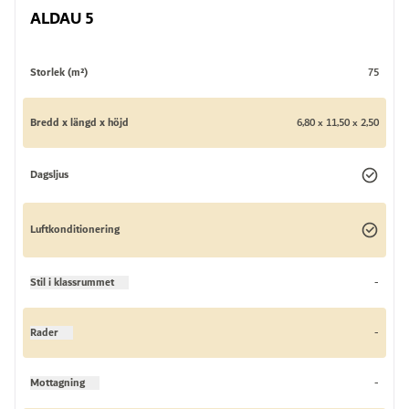
ALDAU 5
Storlek (m²)
75
Bredd x längd x höjd
6,80 x 11,50 x 2,50
Dagsljus
Luftkonditionering
Stil i klassrummet
-
Rader
-
Mottagning
-