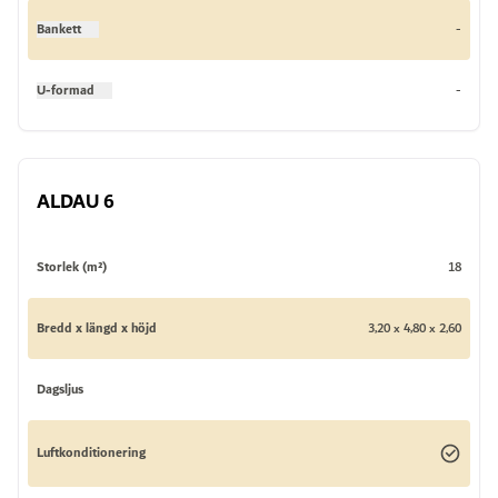
Bankett
-
U-formad
-
ALDAU 6
Storlek (m²)
18
Bredd x längd x höjd
3,20 x 4,80 x 2,60
Dagsljus
Luftkonditionering