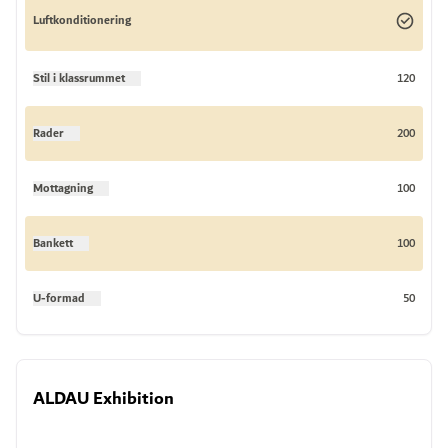
Luftkonditionering
Stil i klassrummet
120
Rader
200
Mottagning
100
Bankett
100
U-formad
50
ALDAU Exhibition