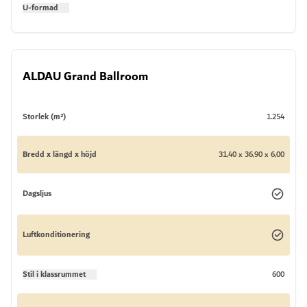
U-formad
ALDAU Grand Ballroom
Storlek (m²)
1.254
Bredd x längd x höjd
31,40 x 36,90 x 6,00
Dagsljus
Luftkonditionering
Stil i klassrummet
600