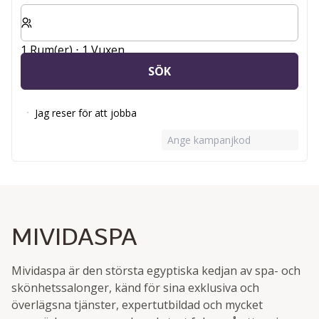
Välj antal rum och gäster för din vistelse
1 Rum(er) ⋅ 1 Vuxen
SÖK
Jag reser för att jobba
Ange kampanjkod
MIVIDASPA
Mividaspa är den största egyptiska kedjan av spa- och
skönhetssalonger, känd för sina exklusiva och
överlägsna tjänster, expertutbildad och mycket