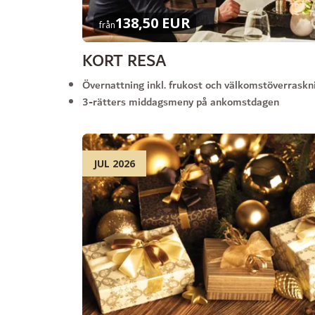
138,50 EUR
från
KORT RESA
Övernattning inkl. frukost och välkomstöverraskn
3-rätters middagsmeny på ankomstdagen
JUL 2026