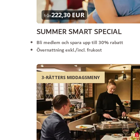
222,30 EUR
från
SUMMER SMART SPECIAL
Bli medlem och spara upp till 30% rabatt
Övernattning exkl./incl. frukost
3-RÄTTERS MIDDAGSMENY