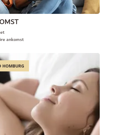
NKOMST
set
före ankomst
AD HOMBURG