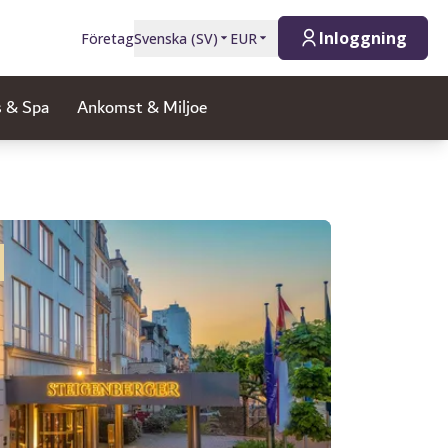
Inloggning
Företag
Svenska
(
SV
)
EUR
s & Spa
Ankomst & Miljoe